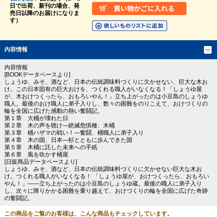
日で出荷、新刊の場合、発
売日以降のお届けになりま
す）
内容情報
内容情報
[BOOKデータベースより]
しょうゆ、みそ、酒など、日本の伝統調味料づくりに欠かせない、巨大な木お
け。この日本固有の巨大おけを、つくれる職人がいなくなる！「しょうゆ屋
が、木おけつくったら、おもろいやん！」立ち上がったのは小豆島のしょうゆ
職人。最後のおけ職人に弟子入りし、数々の困難をのりこえて、おけづくりの
輪を全国に広げた感動の熱い奮闘記。
第１章 大桶が壊れた日
第２章 木の声を聴け―絶滅危惧種、木桶
第３章 桶ハザマの戦い！―奮闘、桶職人に弟子入り
第４章 木の国、日本―杉とともに歩んできた国
第５章 木桶に託した未来への手紙
第６章 風を吹かす桶屋
[日販商品データベースより]
しょうゆ、みそ、酒など、日本の伝統調味料づくりに欠かせない巨大な木お
け。つくれる職人がいなくなる！ 「しょうゆ屋が、おけつくったら、おもろい
やん！」――立ち上がったのは小豆島のしょうゆ蔵。最後の職人に弟子入り
し、次々に降りかかる困難を乗り越えて、おけづくりの輪を全国に広げた奇跡
の奮闘記。
この商品をご覧のお客様は、こんな商品もチェックしています。