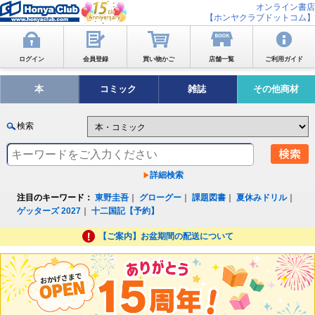
オンライン書店
【ホンヤクラブドットコム】
ログイン
会員登録
買い物かご
店舗一覧
ご利用ガイド
本
コミック
雑誌
その他商材
検索
詳細検索
注目のキーワード：
東野圭吾
｜
グローグー
｜
課題図書
｜
夏休みドリル
｜
ゲッターズ 2027
｜
十二国記【予約】
【ご案内】お盆期間の配送について