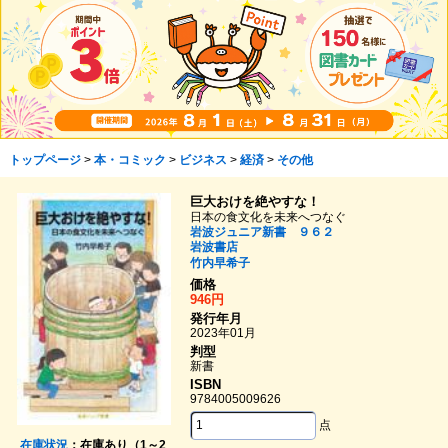
トップページ
>
本・コミック
>
ビジネス
>
経済
>
その他
巨大おけを絶やすな！
日本の食文化を未来へつなぐ
岩波ジュニア新書 ９６２
岩波書店
竹内早希子
価格
946円
発行年月
2023年01月
判型
新書
ISBN
9784005009626
点
在庫状況
：在庫あり（1～2