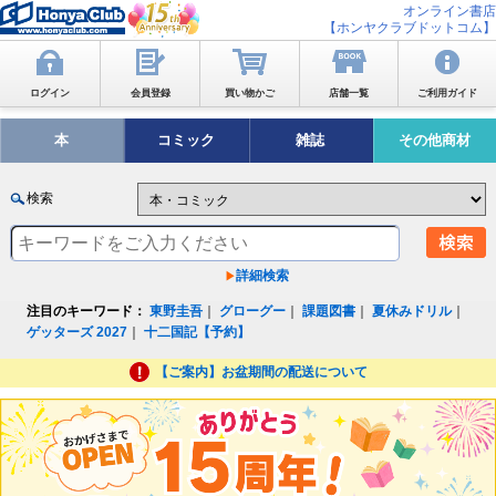
オンライン書店
【ホンヤクラブドットコム】
ログイン
会員登録
買い物かご
店舗一覧
ご利用ガイド
本
コミック
雑誌
その他商材
検索
詳細検索
注目のキーワード：
東野圭吾
｜
グローグー
｜
課題図書
｜
夏休みドリル
｜
ゲッターズ 2027
｜
十二国記【予約】
【ご案内】お盆期間の配送について