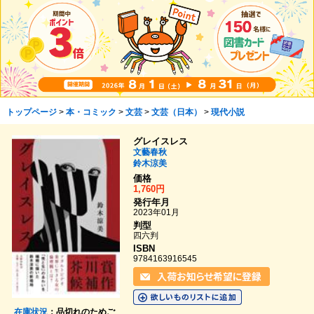
トップページ
>
本・コミック
>
文芸
>
文芸（日本）
>
現代小説
グレイスレス
文藝春秋
鈴木涼美
価格
1,760円
発行年月
2023年01月
判型
四六判
ISBN
9784163916545
在庫状況
：品切れのためご