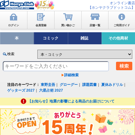
オンライン書店
【ホンヤクラブドットコム】
ログイン
会員登録
買い物かご
店舗一覧
ご利用ガイド
本
コミック
雑誌
その他商材
検索
詳細検索
注目のキーワード：
東野圭吾
｜
グローグー
｜
課題図書
｜
夏休みドリル
｜
ゲッターズ 2027
｜
六星占術 2027
【お知らせ】地震の影響による商品のお届けについて