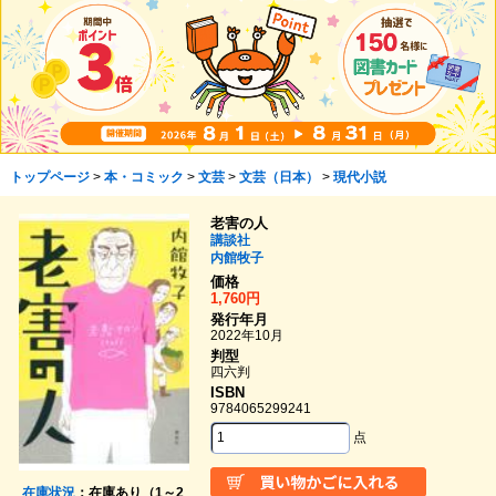
トップページ
>
本・コミック
>
文芸
>
文芸（日本）
>
現代小説
老害の人
講談社
内館牧子
価格
1,760円
発行年月
2022年10月
判型
四六判
ISBN
9784065299241
点
在庫状況
：在庫あり（1～2