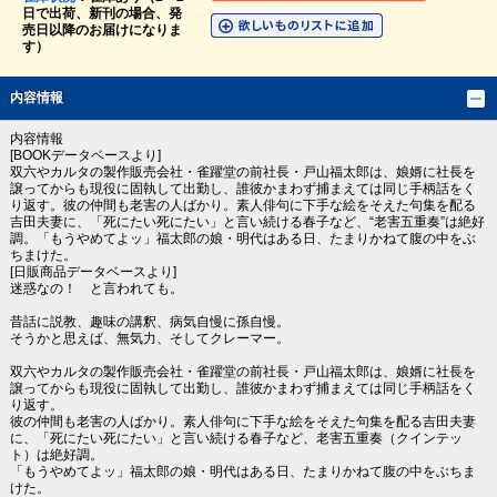
日で出荷、新刊の場合、発
売日以降のお届けになりま
す）
内容情報
内容情報
[BOOKデータベースより]
双六やカルタの製作販売会社・雀躍堂の前社長・戸山福太郎は、娘婿に社長を
譲ってからも現役に固執して出勤し、誰彼かまわず捕まえては同じ手柄話をく
り返す。彼の仲間も老害の人ばかり。素人俳句に下手な絵をそえた句集を配る
吉田夫妻に、「死にたい死にたい」と言い続ける春子など、“老害五重奏”は絶好
調。「もうやめてよッ」福太郎の娘・明代はある日、たまりかねて腹の中をぶ
ちまけた。
[日販商品データベースより]
迷惑なの！ と言われても。
昔話に説教、趣味の講釈、病気自慢に孫自慢。
そうかと思えば、無気力、そしてクレーマー。
双六やカルタの製作販売会社・雀躍堂の前社長・戸山福太郎は、娘婿に社長を
譲ってからも現役に固執して出勤し、誰彼かまわず捕まえては同じ手柄話をく
り返す。
彼の仲間も老害の人ばかり。素人俳句に下手な絵をそえた句集を配る吉田夫妻
に、「死にたい死にたい」と言い続ける春子など、老害五重奏（クインテッ
ト）は絶好調。
「もうやめてよッ」福太郎の娘・明代はある日、たまりかねて腹の中をぶちま
けた。