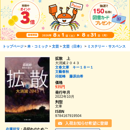
トップページ
>
本・コミック
>
文芸
>
文芸（日本）
>
ミステリー・サスペンス
拡散 上
大消滅２０４３
文春文庫 キー１８ー１
文藝春秋
邱挺峰
藤原由希
価格
935円
発行年月
2022年10月
判型
文庫
ISBN
9784167919504
在庫状況
：品切れのためご