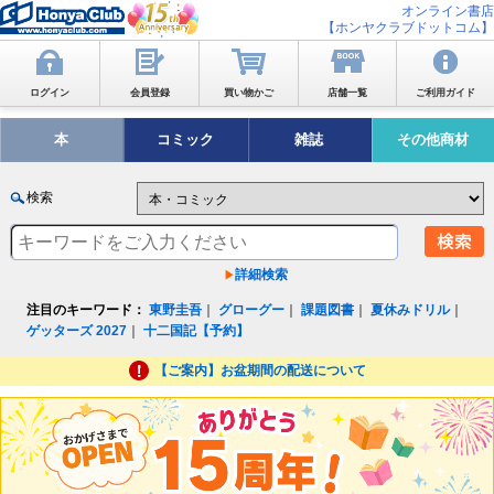
オンライン書店
【ホンヤクラブドットコム】
ログイン
会員登録
買い物かご
店舗一覧
ご利用ガイド
本
コミック
雑誌
その他商材
検索
詳細検索
注目のキーワード：
東野圭吾
｜
グローグー
｜
課題図書
｜
夏休みドリル
｜
ゲッターズ 2027
｜
十二国記【予約】
【ご案内】お盆期間の配送について