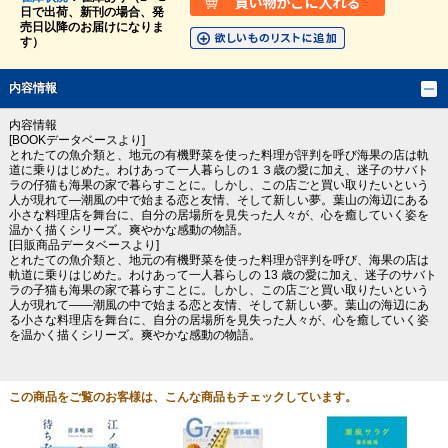
日で出荷、新刊の場合、発
売日以降のお届けになりま
す）
内容情報
内容情報
[BOOKデータベースより]
とれたての魚介類と、地元の有機野菜を使った料理が評判を呼び海果の店は軌
道に乗りはじめた。わけあって一人暮らしの１３歳の愛に加え、迷子のサバト
ラの仔猫も海果の家で暮らすことに。しかし、この店ごと買い取りたいという
人が現れて―潮風の中で始まる恋と友情、そして新しい夢。葉山の海辺にある
小さな料理店を舞台に、自分の居場所を見失った人々が、心を癒していく姿を
温かく描くシリーズ。爽やかな感動の物語。
[日販商品データベースより]
とれたての魚介類と、地元の有機野菜を使った料理が評判を呼び、海果の店は
軌道に乗りはじめた。わけあって一人暮らしの 13 歳の愛に加え、迷子のサバト
ラの子猫も海果の家で暮らすことに。しかし、この店ごと買い取りたいという
人が現れて――潮風の中で始まる恋と友情、そして新しい夢。葉山の海辺にあ
る小さな料理店を舞台に、自分の居場所を見失った人々が、心を癒していく姿
を温かく描くシリーズ。爽やかな感動の物語。
この商品をご覧のお客様は、こんな商品もチェックしています。