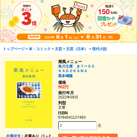
トップページ
>
本・コミック
>
文芸
>
文芸（日本）
>
現代小説
潮風メニュー
角川文庫 き７ー５０
ＫＡＤＯＫＡＷＡ
喜多嶋隆
価格
902円
発行年月
2022年09月
判型
文庫
ISBN
9784041127483
点
在庫状況
：在庫あり（1～2