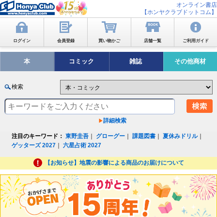
オンライン書店
【ホンヤクラブドットコム】
ログイン
会員登録
買い物かご
店舗一覧
ご利用ガイド
本
コミック
雑誌
その他商材
検索
詳細検索
注目のキーワード：
東野圭吾
｜
グローグー
｜
課題図書
｜
夏休みドリル
｜
ゲッターズ 2027
｜
六星占術 2027
【お知らせ】地震の影響による商品のお届けについて