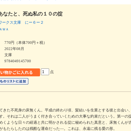
あなたと、死ぬ私の１０の掟
ワークス文庫 にー６ー２
ＡＷＡ
770円（本体700円＋税）
2022年08月
文庫
9784049145700
点
てきた不死身の床無くん。平成の終わり頃、髪結いを生業とする彼と出会い
す。それは二人がうまく付き合っていくための大事な約束だという。第一の
めくような日々の経過と共に明かされる掟に秘められた真意と、床無くんが
がもたらしたのは残酷な運命だった―。これは、永遠に残る愛の形。