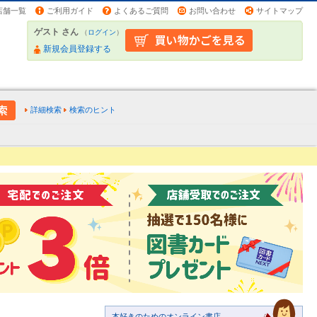
店舗一覧
ご利用ガイド
よくあるご質問
お問い合わせ
サイトマップ
ゲスト さん
（
ログイン
）
新規会員登録する
詳細検索
検索のヒント
本好きのためのオンライン書店