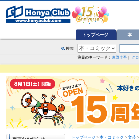
オンライン書店【ホンヤクラブ】はお好きな本屋での受け取りで送料無料！新刊予約・通販も。本（書籍）、雑誌、漫
トップページ
本
注目のキーワード：
東野圭吾
｜
グロ
トップページ
>
本・コミック
>
文芸