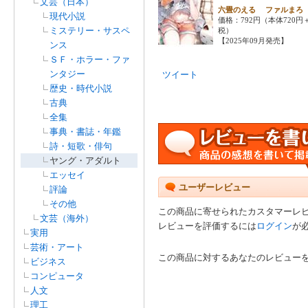
文芸（日本）
六畳のえる ファルま
現代小説
価格：792円（本体720円
ミステリー・サスペ
税）
【2025年09月発売】
ンス
ＳＦ・ホラー・ファ
ンタジー
ツイート
歴史・時代小説
古典
全集
事典・書誌・年鑑
詩・短歌・俳句
ヤング・アダルト
エッセイ
ユーザーレビュー
評論
その他
この商品に寄せられたカスタマーレ
文芸（海外）
レビューを評価するには
ログイン
が
実用
芸術・アート
この商品に対するあなたのレビュー
ビジネス
コンピュータ
人文
理工