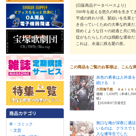
[日販商品データベースより]
500年を超える悠久の時を生きて
平成の終わり頃、髪結いを生業と
き合っていくための大事な約束だ
煌めくような日々の経過と共に明
掟がもたらしたのは残酷な運命だ
これは、永遠に残る愛の形。
この商品をご覧のお客様は、こんな
灰色の勇者は人外道を
続ける １
六羽海千悠 ｄａｉｃ
価格：1,430円（本体1,30
税）
【2026年07月発売】
無口な俺が深夜に通話
本・コミック
いるのは、クラスで１
文芸
人な優等生でした