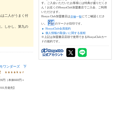
す。ご入会いただいたお客様には特典が盛りだくさ
ん！お近くのHonyaClub加盟書店でご入会、ご利用
いただけます。
れは二人がうまく付
Honya Club加盟書店は
にてご確認くださ
店舗一覧
い。
のマークが目印です。
生。しかし、第九の
HonyaClub会員規約
個人情報の取扱いに関する規程
※上記は加盟書店店頭で使用できるHonyaClubカー
ドの規約です。
モワンダーズ 下
度 ｓａｓａｋｕｒ
Ｋ
26円（本体660円＋
4年01月発売】