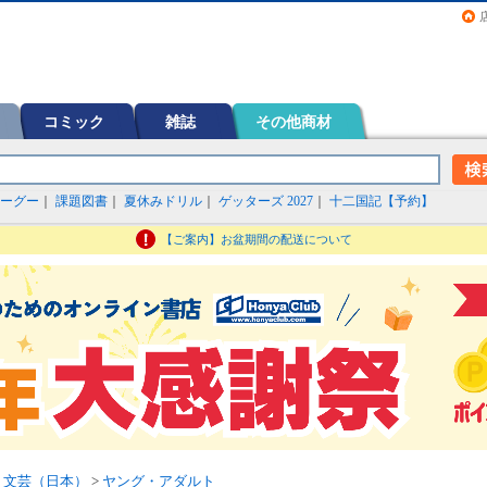
画（コミック）など在庫も充実
コミック
雑誌
その他商材
ーグー
｜
課題図書
｜
夏休みドリル
｜
ゲッターズ 2027
｜
十二国記【予約】
【ご案内】お盆期間の配送について
>
文芸（日本）
>
ヤング・アダルト