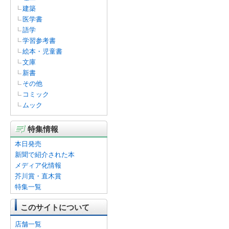
建築
医学書
語学
学習参考書
絵本・児童書
文庫
新書
その他
コミック
ムック
特集情報
本日発売
新聞で紹介された本
メディア化情報
芥川賞・直木賞
特集一覧
このサイトについて
店舗一覧