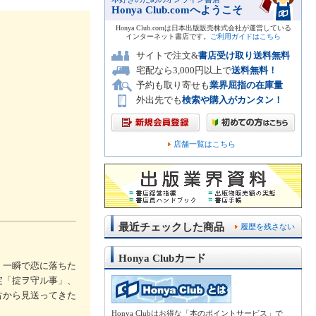
Honya Club.comへようこそ
Honya Club.comは日本出版販売株式会社が運営している
インターネット書店です。
ご利用ガイドはこちら
サイトで注文&
書店受け取り送料無料
宅配なら3,000円以上で
送料無料！
予約も取り寄せも
業界屈指の在庫量
外出先でも
検索や購入がカンタン！
店舗一覧はこちら
最近チェックした商品
履歴を残さない
Honya Clubカード
、一瞬で恋に落ちた
掟「掟ヲ守ル事」、
古から見送ってきた
Honya Clubはお得な「本のポイントサービス」で