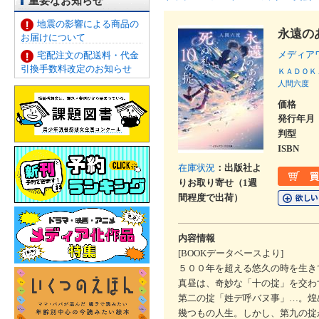
重要なお知らせ
地震の影響による商品の
永遠の
お届けについて
メディア
宅配注文の配送料・代金
引換手数料改定のお知らせ
ＫＡＤＯＫ
人間六度
価格
発行年月
判型
ISBN
在庫状況
：出版社よ
りお取り寄せ（1週
間程度で出荷）
内容情報
[BOOKデータベースより]
５００年を超える悠久の時を生き
真昼は、奇妙な「十の掟」を交わ
第二の掟「姓デ呼バヌ事」…。煌
幾つもの人生。しかし、第九の掟