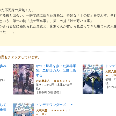
きた不死身の床無くん。
する彼と出会い、一瞬で恋に落ちた真昼は、奇妙な「十の掟」を交わす。そ
という。第一の掟「掟ヲ守ル事」、第二の掟「姓デ呼バヌ事」……。
かされる掟に秘められた真意と、床無くんが古から見送ってきた幾つもの人
った――。
商品もチェックしています。
歩み
かつて世界を救った英雄軍
トンデ
師、二度目の人生は影に徹
人間六
する
ｅ．Ｕ
ｈｉ
価格：7
0円＋
六志麻あさ ｈａｎｕｓｕ
税）
価格：1,540円（本体1,400円＋
【202
税）
【2026年06月発売】
して
トンデモワンダーズ 上
番美
人間六度 ｓａｓａｋｕｒ
ｅ．ＵＫ