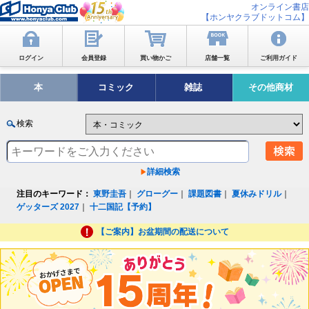
オンライン書店
【ホンヤクラブドットコム】
ログイン
会員登録
買い物かご
店舗一覧
ご利用ガイド
本
コミック
雑誌
その他商材
検索
詳細検索
注目のキーワード：
東野圭吾
｜
グローグー
｜
課題図書
｜
夏休みドリル
｜
ゲッターズ 2027
｜
十二国記【予約】
【ご案内】お盆期間の配送について