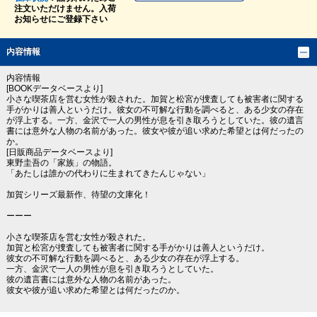
注文いただけません。入荷
お知らせにご登録下さい
内容情報
内容情報
[BOOKデータベースより]
小さな喫茶店を営む女性が殺された。加賀と松宮が捜査しても被害者に関する
手がかりは善人というだけ。彼女の不可解な行動を調べると、ある少女の存在
が浮上する。一方、金沢で一人の男性が息を引き取ろうとしていた。彼の遺言
書には意外な人物の名前があった。彼女や彼が追い求めた希望とは何だったの
か。
[日販商品データベースより]
東野圭吾の「家族」の物語。
「あたしは誰かの代わりに生まれてきたんじゃない」
加賀シリーズ最新作、待望の文庫化！
ーーー
小さな喫茶店を営む女性が殺された。
加賀と松宮が捜査しても被害者に関する手がかりは善人というだけ。
彼女の不可解な行動を調べると、ある少女の存在が浮上する。
一方、金沢で一人の男性が息を引き取ろうとしていた。
彼の遺言書には意外な人物の名前があった。
彼女や彼が追い求めた希望とは何だったのか。