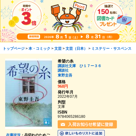
トップページ
>
本・コミック
>
文芸
>
文芸（日本）
>
ミステリー・サスペンス
希望の糸
講談社文庫 ひ１７ー３６
講談社
東野圭吾
価格
968円
発行年月
2022年07月
判型
文庫
ISBN
9784065286180
在庫状況
：品切れのためご