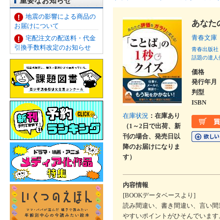
重要なお知らせ
地震の影響による商品の
あなた
お届けについて
青春文庫
宅配注文の配送料・代金
引換手数料改定のお知らせ
青春出版社
話題の達人
価格
発行年月
判型
ISBN
在庫状況
：在庫あり
（1～2日で出荷、新
刊の場合、発売日以
降のお届けになりま
す）
内容情報
[BOOKデータベースより]
読み間違い、書き間違い、言い間
やすいポイントがひそんでいます