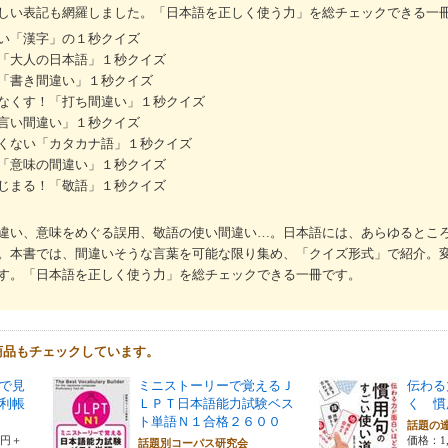
しい表記も網羅しました。「日本語を正しく使う力」を総チェックできる一
い「漢字」の１秒クイズ
「大人の日本語」１秒クイズ
「書き間違い」１秒クイズ
なくす！「打ち間違い」１秒クイズ
言い間違い」１秒クイズ
くない「カタカナ語」１秒クイズ
「意味の間違い」１秒クイズ
じまる！「敬語」１秒クイズ
違い、意味をめぐる誤用、敬語の使い間違い…。日本語には、あらゆるとこ
。本書では、間違いそうな言葉を可能な限り集め、「クイズ形式」で紹介。
す。「日本語を正しく使う力」を総チェックできる一冊です。
商品もチェックしています。
で見
ミニストーリーで覚えるＪ
伝わる
利帳
ＬＰＴ日本語能力試験ベス
く 慣
ト単語Ｎ１合格２６００
話題の
0円＋
価格：1,
話題別コーパス研究会