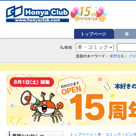
オンライン書店【ホンヤクラブ】はお好きな本屋での受け取りで送料無料！新刊予約・通販も。本（書籍）、雑誌、漫
トップページ
本
注目のキーワード：
東野圭吾
｜
グロ
トップページ
>
本・コミック
>
ビジ