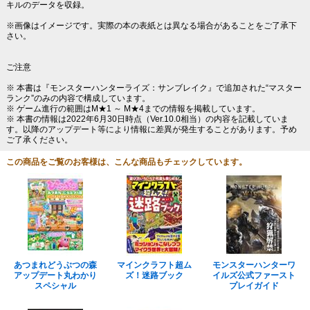
キルのデータを収録。
※画像はイメージです。実際の本の表紙とは異なる場合があることをご了承下
さい。
ご注意
※ 本書は『モンスターハンターライズ：サンブレイク』で追加された“マスター
ランク”のみの内容で構成しています。
※ ゲーム進行の範囲はM★1 ～ M★4までの情報を掲載しています。
※ 本書の情報は2022年6月30日時点（Ver.10.0相当）の内容を記載していま
す。以降のアップデート等により情報に差異が発生することがあります。予め
ご了承ください。
この商品をご覧のお客様は、こんな商品もチェックしています。
あつまれどうぶつの森
マインクラフト超ム
モンスターハンターワ
アップデート丸わかり
ズ！迷路ブック
イルズ公式ファースト
スペシャル
プレイガイド