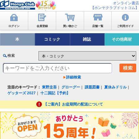
オンライン書店
【ホンヤクラブドットコム】
ログイン
会員登録
買い物かご
店舗一覧
ご利用ガイド
本
コミック
雑誌
その他商材
検索
詳細検索
注目のキーワード：
東野圭吾
｜
グローグー
｜
課題図書
｜
夏休みドリル
｜
ゲッターズ 2027
｜
十二国記【予約】
【ご案内】お盆期間の配送について