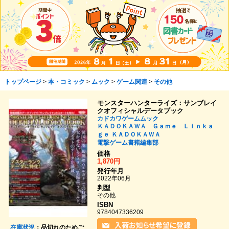
トップページ
>
本・コミック
>
ムック
>
ゲーム関連
>
その他
モンスターハンターライズ：サンブレイ
クオフィシャルデータブック
カドカワゲームムック
ＫＡＤＯＫＡＷＡ Ｇａｍｅ Ｌｉｎｋａ
ｇｅ
ＫＡＤＯＫＡＷＡ
電撃ゲーム書籍編集部
価格
1,870円
発行年月
2022年06月
判型
その他
ISBN
9784047336209
在庫状況
：品切れのためご