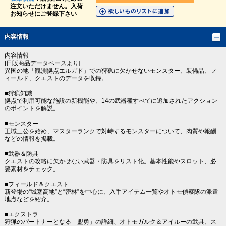
注文いただけません。入荷
お知らせにご登録下さい
内容情報
内容情報
[日販商品データベースより]
異国の地「観測拠点エルガド」での狩猟に欠かせないモンスター、装備品、フ
ィールド、クエストのデータを収録。
■狩猟知識
拠点で利用可能な施設の新機能や、14の武器種すべてに追加されたアクション
のポイントを解説。
■モンスター
王域三公を始め、マスターランクで対峙するモンスターについて、肉質や報酬
などの情報を掲載。
■武器＆防具
クエストの攻略に欠かせない武器・防具をリスト化。基本性能やスロット、必
要素材をチェック。
■フィールド＆クエスト
新登場の“城塞高地”と“密林”を中心に、入手アイテム一覧やオトモ偵察隊の派遣
地点などを紹介。
■エクストラ
狩猟のパートナーとなる「盟勇」の詳細、オトモガルク＆アイルーの武具、ス