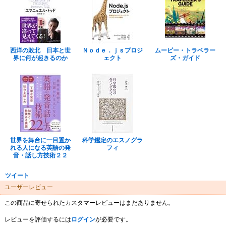
西洋の敗北 日本と世
Ｎｏｄｅ．ｊｓプロジ
ムービー・トラベラー
界に何が起きるのか
ェクト
ズ・ガイド
世界を舞台に一目置か
科学鑑定のエスノグラ
れる人になる英語の発
フィ
音・話し方技術２２
ツイート
ユーザーレビュー
この商品に寄せられたカスタマーレビューはまだありません。
レビューを評価するには
ログイン
が必要です。