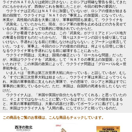
ライナのＮＡＴＯ入りは絶対に許さない」とロシアは明確な警告を発してきた
のにもかかわらず、西側がこれを無視したことが、今回の戦争の要因だ。
ウクライナは正式にはＮＡＴＯに加盟していないが、ロシアの侵攻が始まる
前の段階で、ウクライナは「ＮＡＴＯの〝事実上〟の加盟国」になっていた。
米英が、高性能の兵器を大量に送り、軍事顧問団も派遣して、ウクライナを
「武装化」していたからだ。現在、ロシア軍の攻勢を止めるほどの力を見せて
いるのは、米英によって効果的に増強されていたからだ。
ロシアが看過できなかったのは、この「武装化」がクリミアとドンバス地方
の奪還を目指すものだったからだ。「我々はスターリンの誤りを繰り返しては
いけない。手遅れになる前に行動しなければならない」とプーチンは発言して
いた。つまり、軍事上、今回のロシアの侵攻の目的は、何よりも日増しに強く
なるウクライナ軍を手遅れになる前に破壊することにあった。
ウクライナ問題は、元来は、国境の修正という「ローカルな問題」だった
が、米国はウクライナを「武装化」して「ＮＡＴＯの事実上の加盟国」として
いたわけで、この米国の政策によって、ウクライナ問題は「グローバル化＝世
界戦争化」した。
いま人々は「世界は第三次世界大戦に向かっている」と話しているが、むし
ろ「すでに第三次世界大戦は始まった」。ウクライナ軍は米英によってつくら
れ、米国の軍事衛星に支えられた軍隊で、その意味で、ロシアと米国はすでに
軍事的に衝突しているからだ。ただ、米国は、自国民の死者を出したくないだ
けだ。
ウクライナ人は、「米国や英国が自分たちを守ってくれる」と思っていたの
に、そこまでではなかったことに驚いているはずだ。ロシアの侵攻が始まる
と、米英の軍事顧問団は、大量の武器だけ置いてポーランドに逃げてしまっ
た。米国はウクライナ人を〝人間の盾〟にしてロシアと戦っているのだ。
この商品をご覧のお客様は、こんな商品もチェックしています。