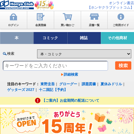
オンライン書店
【ホンヤクラブドットコム】
ログイン
会員登録
買い物かご
店舗一覧
ご利用ガイド
本
コミック
雑誌
その他商材
検索
詳細検索
注目のキーワード：
東野圭吾
｜
グローグー
｜
課題図書
｜
夏休みドリル
｜
ゲッターズ 2027
｜
十二国記【予約】
【ご案内】お盆期間の配送について