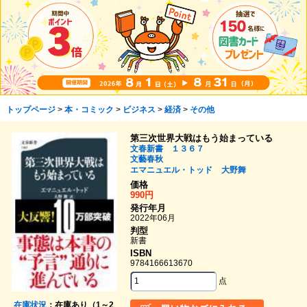
トップページ
>
本・コミック
>
ビジネス
>
経済
>
その他
第三次世界大戦はもう始まっている
文春新書 １３６７
文藝春秋
エマニュエル・トッド
大野舞
価格
990円
発行年月
2022年06月
判型
新書
ISBN
9784166613670
点
在庫状況
：在庫あり（1～2