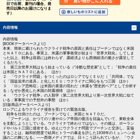
日で出荷、新刊の場合、発
売日以降のお届けになりま
す）
内容情報
内容情報
[BOOKデータベースより]
本来、簡単に避けられたウクライナ戦争の原因と責任はプーチンではなく米国
とＮＡＴＯにある。事実上、米露の軍事衝突が始まり「世界大戦化」してしま
った以上、戦争は容易には終わらず、露経済よりも西側経済の脆さが露呈して
くるだろう。
１ 第三次世界大戦はもう始まっている（“冷酷な歴史家”として；「戦争の責任
は米国とＮＡＴＯにある」 ほか）
２ 「ウクライナ問題」をつくったのはロシアでなくＥＵだ（「共同体」でな
く「国益追求の道具」と化したＥＵ；ウクライナに関心をもつ三国 ほか）
３ 「ロシア恐怖症」は米国の衰退の現れだ（米露を“歴史的ペア”として分析す
る；なぜか悪化した米国の対露感情 ほか）
４ 「ウクライナ戦争」の人類学（第二次世界大戦より第一次世界大戦に似て
いる；軍事面での予想外の事態 ほか）
[日販商品データベースより]
ロシアによるウクライナ侵攻を受けての緊急出版。
戦争を仕掛けたのは、プーチンでなく、米国とＮＡＴＯだ。
「プーチンは、かつてのソ連やロシア帝国の復活を目論んでいて、東欧全体
を支配しようとしている。ウクライナで終わりではない。その後は、ポーラン
ドやバルト三国に侵攻する。ゆえにウクライナ問題でプーチンと交渉し、妥協
することは、融和的態度で結局ヒトラーの暴走を許した1938年のミュンヘン会
議の二の舞になる」――西側メディアでは、日々こう語られているが、「ウク