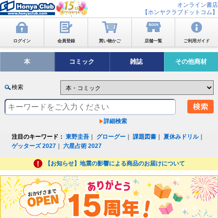
オンライン書店
【ホンヤクラブドットコム】
ログイン
会員登録
買い物かご
店舗一覧
ご利用ガイド
本
コミック
雑誌
その他商材
検索
詳細検索
注目のキーワード：
東野圭吾
｜
グローグー
｜
課題図書
｜
夏休みドリル
｜
ゲッターズ 2027
｜
六星占術 2027
【お知らせ】地震の影響による商品のお届けについて