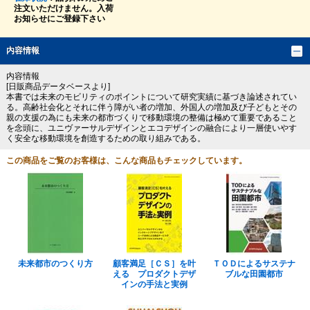
注文いただけません。入荷
お知らせにご登録下さい
内容情報
内容情報
[日販商品データベースより]
本書では未来のモビリティのポイントについて研究実績に基づき論述されてい
る。高齢社会化とそれに伴う障がい者の増加、外国人の増加及び子どもとその
親の支援の為にも未来の都市づくりで移動環境の整備は極めて重要であること
を念頭に、ユニヴァーサルデザインとエコデザインの融合により一層使いやす
く安全な移動環境を創造するための取り組みである。
この商品をご覧のお客様は、こんな商品もチェックしています。
未来都市のつくり方
顧客満足［ＣＳ］を叶
ＴＯＤによるサステナ
える プロダクトデザ
ブルな田園都市
インの手法と実例