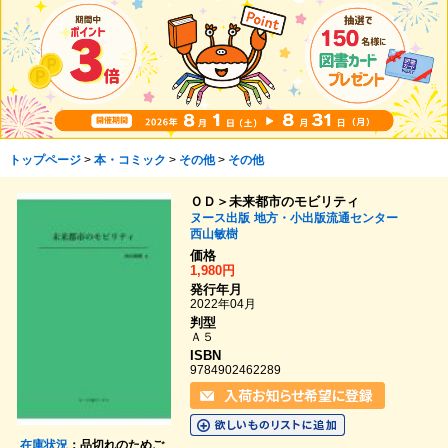
トップページ
>
本・コミック
>
その他
>
その他
ＯＤ＞未来都市のモビリティ
ヌース出版
地方・小出版流通センター
西山敏樹
価格
1,980円
発行年月
2022年04月
判型
Ａ５
ISBN
9784902462289
在庫状況
：品切れのためご