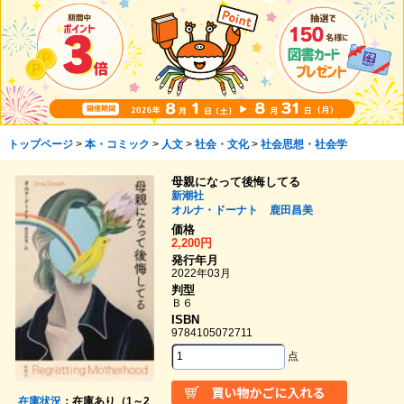
トップページ
>
本・コミック
>
人文
>
社会・文化
>
社会思想・社会学
母親になって後悔してる
新潮社
オルナ・ドーナト
鹿田昌美
価格
2,200円
発行年月
2022年03月
判型
Ｂ６
ISBN
9784105072711
点
在庫状況
：在庫あり（1～2