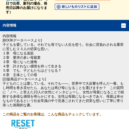
日で出荷、新刊の場合、発
売日以降のお届けになりま
す）
内容情報
内容情報
[BOOKデータベースより]
子どもを愛している。それでも母でない人生を想う。社会に背負わされる重荷
に苦しむ２３人の切実な思い。
１章 母になる道筋
２章 要求の多い母親業
３章 母になった後悔
４章 許されない感情を持って生きる
５章 でも、子どもたちはどうなる？
６章 主体としての母
[日販商品データベースより]
子どものことは愛している。それでも――。世界中で大反響を呼んだ一冊。も
し時間を巻き戻せたら、あなたは再び母になることを選びますか？ この質問
に「ノー」と答えた23人の女性にインタビューし、女性が母親になることで経
験する多様な感情を明らかにする。女性は母親になるべきであり、母親は幸せ
なものであるという社会常識の中で見過ごされてきた切実な想いに丁寧に寄り
添った画期的な書。
この商品をご覧のお客様は、こんな商品もチェックしています。