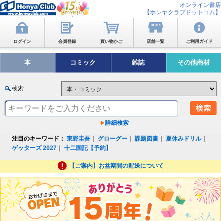
オンライン書店
【ホンヤクラブドットコム】
ログイン
会員登録
買い物かご
店舗一覧
ご利用ガイド
本
コミック
雑誌
その他商材
検索
詳細検索
注目のキーワード：
東野圭吾
｜
グローグー
｜
課題図書
｜
夏休みドリル
｜
ゲッターズ 2027
｜
十二国記【予約】
【ご案内】お盆期間の配送について