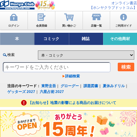
オンライン書店
【ホンヤクラブドットコム】
ログイン
会員登録
買い物かご
店舗一覧
ご利用ガイド
本
コミック
雑誌
その他商材
検索
詳細検索
注目のキーワード：
東野圭吾
｜
グローグー
｜
課題図書
｜
夏休みドリル
｜
ゲッターズ 2027
｜
六星占術 2027
【お知らせ】地震の影響による商品のお届けについて