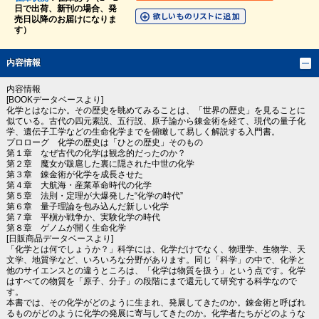
日で出荷、新刊の場合、発
売日以降のお届けになりま
す）
内容情報
内容情報
[BOOKデータベースより]
化学とはなにか。その歴史を眺めてみることは、「世界の歴史」を見ることに
似ている。古代の四元素説、五行説、原子論から錬金術を経て、現代の量子化
学、遺伝子工学などの生命化学までを俯瞰して易しく解説する入門書。
プロローグ 化学の歴史は「ひとの歴史」そのもの
第１章 なぜ古代の化学は観念的だったのか？
第２章 魔女が跋扈した裏に隠された中世の化学
第３章 錬金術が化学を成長させた
第４章 大航海・産業革命時代の化学
第５章 法則・定理が大爆発した“化学の時代”
第６章 量子理論を包み込んだ新しい化学
第７章 平槇か戦争か、実験化学の時代
第８章 ゲノムが開く生命化学
[日販商品データベースより]
「化学とは何でしょうか？」科学には、化学だけでなく、物理学、生物学、天
文学、地質学など、いろいろな分野があります。同じ「科学」の中で、化学と
他のサイエンスとの違うところは、「化学は物質を扱う」という点です。化学
はすべての物質を「原子、分子」の段階にまで還元して研究する科学なので
す。
本書では、その化学がどのように生まれ、発展してきたのか。錬金術と呼ばれ
るものがどのように化学の発展に寄与してきたのか。化学者たちがどのような