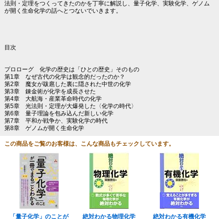
法則・定理をつくってきたのかを丁寧に解説し、量子化学、実験化学、ゲノム
が開く生命化学の話へとつないでいきます。
目次
プロローグ 化学の歴史は「ひとの歴史」そのもの
第1章 なぜ古代の化学は観念的だったのか？
第2章 魔女が跋扈した裏に隠された中世の化学
第3章 錬金術が化学を成長させた
第4章 大航海・産業革命時代の化学
第5章 光法則・定理が大爆発した〈化学の時代〉
第6章 量子理論を包み込んだ新しい化学
第7章 平和か戦争か、実験化学の時代
第8章 ゲノムが開く生命化学
この商品をご覧のお客様は、こんな商品もチェックしています。
「量子化学」のことが
絶対わかる物理化学
絶対わかる有機化学