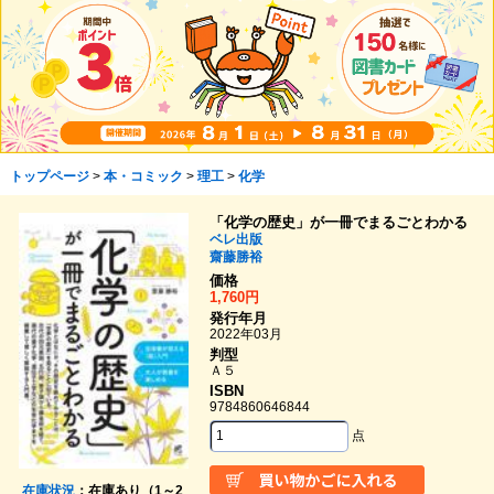
トップページ
>
本・コミック
>
理工
>
化学
「化学の歴史」が一冊でまるごとわかる
ベレ出版
齋藤勝裕
価格
1,760円
発行年月
2022年03月
判型
Ａ５
ISBN
9784860646844
点
在庫状況
：在庫あり（1～2