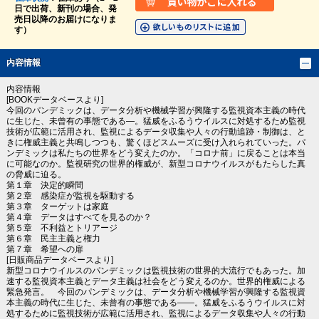
日で出荷、新刊の場合、発
売日以降のお届けになりま
す）
内容情報
内容情報
[BOOKデータベースより]
今回のパンデミックは、データ分析や機械学習が興隆する監視資本主義の時代
に生じた、未曾有の事態である―。猛威をふるうウイルスに対処するため監視
技術が広範に活用され、監視によるデータ収集や人々の行動追跡・制御は、と
きに権威主義と共鳴しつつも、驚くほどスムーズに受け入れられていった。パ
ンデミックは私たちの世界をどう変えたのか。「コロナ前」に戻ることは本当
に可能なのか。監視研究の世界的権威が、新型コロナウイルスがもたらした真
の脅威に迫る。
第１章 決定的瞬間
第２章 感染症が監視を駆動する
第３章 ターゲットは家庭
第４章 データはすべてを見るのか？
第５章 不利益とトリアージ
第６章 民主主義と権力
第７章 希望への扉
[日販商品データベースより]
新型コロナウイルスのパンデミックは監視技術の世界的大流行でもあった。加
速する監視資本主義とデータ主義は社会をどう変えるのか。世界的権威による
緊急発言。 今回のパンデミックは、データ分析や機械学習が興隆する監視資
本主義の時代に生じた、未曾有の事態である――。猛威をふるうウイルスに対
処するために監視技術が広範に活用され、監視によるデータ収集や人々の行動