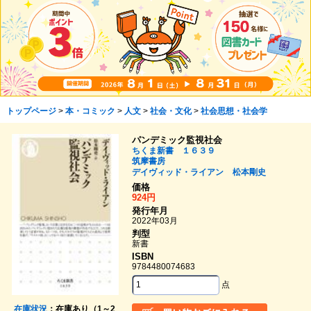
トップページ
>
本・コミック
>
人文
>
社会・文化
>
社会思想・社会学
パンデミック監視社会
ちくま新書 １６３９
筑摩書房
デイヴィッド・ライアン
松本剛史
価格
924円
発行年月
2022年03月
判型
新書
ISBN
9784480074683
点
在庫状況
：在庫あり（1～2