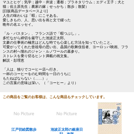
マユとヒゲ；気学；越中・井波；遷都；プラネタリウム；エディ王子；犬と
猫；佐土原先生；農家の嫁；せっかち；散歩；散髪）
[日販商品データベースより]
人生の味わいは「暇」にこそある。
愛しきもの、人、思い出を画と文で綴った
晩年の名エッセイ。
「ル・パスタン」、フランス語で「暇つぶし」。
多忙ながら締切を厳守した池波正太郎。
文豪の仕事術の極意はどんな時でも心楽しむ方法を知っていたこと。
可愛がってくれた曾祖母の思い出、贔屓の歌舞伎役者、ヨーロッパ映画、フラ
ンスの村へ憧れのジャン・ルノワールの墓参り。
ストレスを乗り切るヒント満載の画文集。
解説・彭理恵
「人は、独りでコーヒー店へ行き、
一杯のコーヒーをのむ時間を一日のうちに
もたねばならない（……）」
この言葉の意味は深い。（「コーヒー」より）
この商品をご覧のお客様は、こんな商品もチェックしています。
江戸切絵図散歩
池波正太郎の銀座日