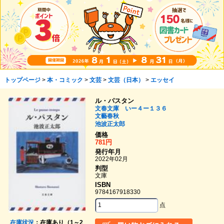
トップページ
>
本・コミック
>
文芸
>
文芸（日本）
>
エッセイ
ル・パスタン
文春文庫 いー４ー１３６
文藝春秋
池波正太郎
価格
781円
発行年月
2022年02月
判型
文庫
ISBN
9784167918330
点
在庫状況
：在庫あり（1～2