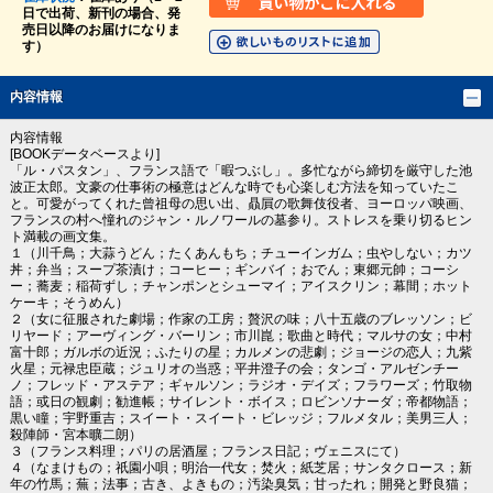
日で出荷、新刊の場合、発
売日以降のお届けになりま
す）
内容情報
内容情報
[BOOKデータベースより]
「ル・パスタン」、フランス語で「暇つぶし」。多忙ながら締切を厳守した池
波正太郎。文豪の仕事術の極意はどんな時でも心楽しむ方法を知っていたこ
と。可愛がってくれた曾祖母の思い出、贔屓の歌舞伎役者、ヨーロッパ映画、
フランスの村へ憧れのジャン・ルノワールの墓参り。ストレスを乗り切るヒン
ト満載の画文集。
１（川千鳥；大蒜うどん；たくあんもち；チューインガム；虫やしない；カツ
丼；弁当；スープ茶漬け；コーヒー；ギンバイ；おでん；東郷元帥；コーシ
ー；蕎麦；稲荷ずし；チャンポンとシューマイ；アイスクリン；幕間；ホット
ケーキ；そうめん）
２（女に征服された劇場；作家の工房；贅沢の味；八十五歳のブレッソン；ビ
リヤード；アーヴィング・バーリン；市川崑；歌曲と時代；マルサの女；中村
富十郎；ガルボの近況；ふたりの星；カルメンの悲劇；ジョージの恋人；九紫
火星；元禄忠臣蔵；ジュリオの当惑；平井澄子の会；タンゴ・アルゼンチー
ノ；フレッド・アステア；ギャルソン；ラジオ・デイズ；フラワーズ；竹取物
語；或日の観劇；勧進帳；サイレント・ボイス；ロビンソナーダ；帝都物語；
黒い瞳；宇野重吉；スイート・スイート・ビレッジ；フルメタル；美男三人；
殺陣師・宮本曠二朗）
３（フランス料理；パリの居酒屋；フランス日記；ヴェニスにて）
４（なまけもの；祇園小唄；明治一代女；焚火；紙芝居；サンタクロース；新
年の竹馬；蕪；法事；古き、よきもの；汚染臭気；甘ったれ；開発と野良猫；