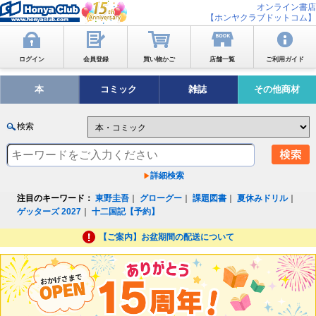
オンライン書店
【ホンヤクラブドットコム】
ログイン
会員登録
買い物かご
店舗一覧
ご利用ガイド
本
コミック
雑誌
その他商材
検索
詳細検索
注目のキーワード：
東野圭吾
｜
グローグー
｜
課題図書
｜
夏休みドリル
｜
ゲッターズ 2027
｜
十二国記【予約】
【ご案内】お盆期間の配送について