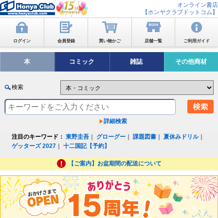
オンライン書店
【ホンヤクラブドットコム】
ログイン
会員登録
買い物かご
店舗一覧
ご利用ガイド
本
コミック
雑誌
その他商材
検索
詳細検索
注目のキーワード：
東野圭吾
｜
グローグー
｜
課題図書
｜
夏休みドリル
｜
ゲッターズ 2027
｜
十二国記【予約】
【ご案内】お盆期間の配送について