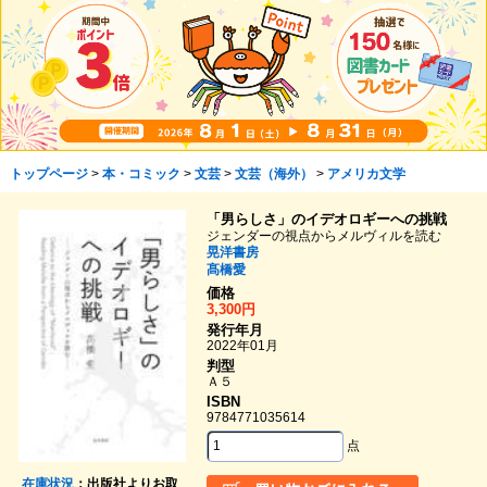
トップページ
>
本・コミック
>
文芸
>
文芸（海外）
>
アメリカ文学
「男らしさ」のイデオロギーへの挑戦
ジェンダーの視点からメルヴィルを読む
晃洋書房
髙橋愛
価格
3,300円
発行年月
2022年01月
判型
Ａ５
ISBN
9784771035614
点
在庫状況
：出版社よりお取