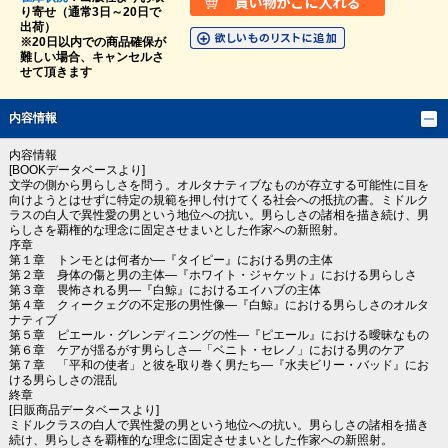
り寄せ（通常3日～20日で
出荷）
※20日以内での商品確保が
難しい場合、キャンセルさ
せて頂きます
内容情報
内容情報
[BOOKデータベースより]
文学の側から男らしさを問う。オルタナティブなものが存立する可能性に目を
向けようとはせずに特定の規範を押し付けてくる社会への抵抗の書。ミドルク
ラスの白人で異性愛の男という地位への抗い。男らしさの諸相を描き続け、男
らしさを覇権的な理念に固定させまいとした作家への新照射。
序章
第１章 トンモとは何者か―『タイピー』における男の主体
第２章 身体の傷と男の主体―『ホワイト・ジャケット』における男らしさ
第３章 畏怖される男―『白鯨』におけるエイハブの主体
第４章 クィークェグの不定形の男性像―『白鯨』における男らしさのオルタ
ナティブ
第５章 ピエール・グレンディニングの性―『ピエール』における曖昧なもの
第６章 ケアが揺るがす男らしさ―「ベニト・セレノ」における男のケア
第７章 「平和の使者」と彼を取り巻く男たち―『水夫ビリー・バッド』にお
ける男らしさの混乱
終章
[日販商品データベースより]
ミドルクラスの白人で異性愛の男という地位への抗い。男らしさの諸相を描き
続け、男らしさを覇権的な理念に固定させまいとした作家への新照射。