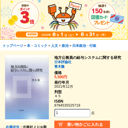
トップページ
>
本・コミック
>
人文
>
政治
>
日本政治・行政
地方公務員の給与システムに関する研究
日本評論社
青木隆
価格
5,500円
発行年月
2021年12月
判型
Ａ５
ISBN
9784535525719
点
在庫状況
：出版社よりお取