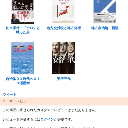
佐々淳行・「テロ」と
地方交付税と地方分権
地方自治論 新版
戦った男
自治体ＤＸ時代のＧＩ
安倍三代
Ｓ活用術
ツイート
ユーザーレビュー
この商品に寄せられたカスタマーレビューはまだありません。
レビューを評価するには
ログイン
が必要です。