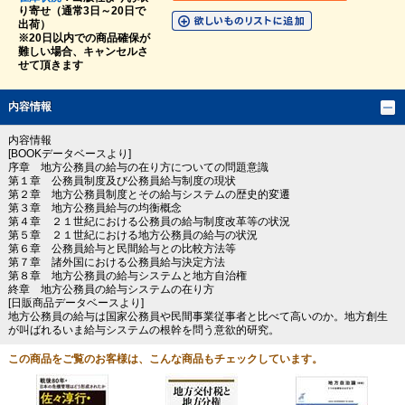
り寄せ（通常3日～20日で
出荷）
※20日以内での商品確保が
難しい場合、キャンセルさ
せて頂きます
内容情報
内容情報
[BOOKデータベースより]
序章 地方公務員の給与の在り方についての問題意識
第１章 公務員制度及び公務員給与制度の現状
第２章 地方公務員制度とその給与システムの歴史的変遷
第３章 地方公務員給与の均衡概念
第４章 ２１世紀における公務員の給与制度改革等の状況
第５章 ２１世紀における地方公務員の給与の状況
第６章 公務員給与と民間給与との比較方法等
第７章 諸外国における公務員給与決定方法
第８章 地方公務員の給与システムと地方自治権
終章 地方公務員の給与システムの在り方
[日販商品データベースより]
地方公務員の給与は国家公務員や民間事業従事者と比べて高いのか。地方創生
が叫ばれるいま給与システムの根幹を問う意欲的研究。
この商品をご覧のお客様は、こんな商品もチェックしています。