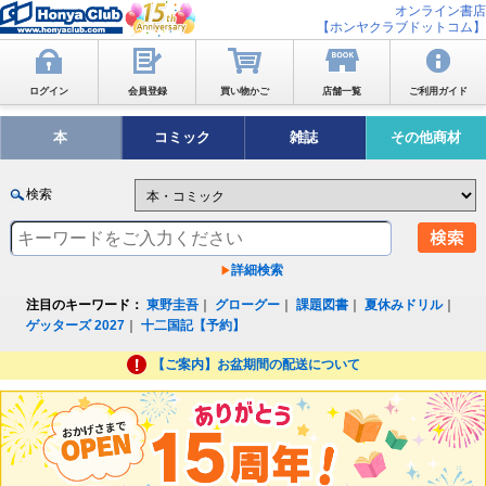
オンライン書店
【ホンヤクラブドットコム】
ログイン
会員登録
買い物かご
店舗一覧
ご利用ガイド
本
コミック
雑誌
その他商材
検索
詳細検索
注目のキーワード：
東野圭吾
｜
グローグー
｜
課題図書
｜
夏休みドリル
｜
ゲッターズ 2027
｜
十二国記【予約】
【ご案内】お盆期間の配送について