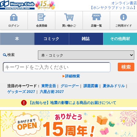
オンライン書店
【ホンヤクラブドットコム】
ログイン
会員登録
買い物かご
店舗一覧
ご利用ガイド
本
コミック
雑誌
その他商材
検索
詳細検索
注目のキーワード：
東野圭吾
｜
グローグー
｜
課題図書
｜
夏休みドリル
｜
ゲッターズ 2027
｜
六星占術 2027
【お知らせ】地震の影響による商品のお届けについて