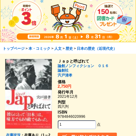
トップページ
>
本・コミック
>
人文
>
歴史
>
日本の歴史（近現代史）
Ｊａｐと呼ばれて
論創ノンフィクション ０１６
論創社
宍戸清孝
価格
2,750円
発行年月
2021年12月
判型
四六判
ISBN
9784846020996
点
在庫状況
：在庫あり（1～2