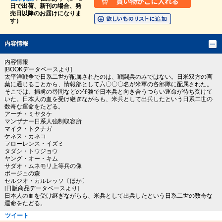
日で出荷、新刊の場合、発
売日以降のお届けになりま
す）
内容情報
内容情報
[BOOKデータベースより]
太平洋戦争で日系二世が配属されたのは、戦闘兵のみではない。日米双方の言
葉に通じることから、情報部として六〇〇〇名が米軍の各部隊に配属された。
そこでは、捕虜の尋問などの任務で日本兵と向き合うつらい運命が待ち受けて
いた。日本人の血を受け継ぎながらも、米兵として出兵したという日系二世の
数奇な運命をたどる。
アーチ・ミヤタケ
マンザナー日系人強制収容所
マイク・トクナガ
ケネス・カネコ
フローレンス・イズミ
タダシ・トウジョウ
ヤング・オー・キム
サダオ・ムネモリ上等兵の像
ボージュの森
セルジオ・カルレッソ〔ほか〕
[日販商品データベースより]
日本人の血を受け継ぎながらも、米兵として出兵したという日系二世の数奇な
運命をたどる。
ツイート