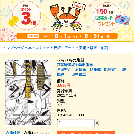
トップページ
>
本・コミック
>
芸術・アート
>
美術
>
版画・彫刻
ぺらぺらの彫刻
武蔵野美術大学出版局
戸田裕介
石崎尚
伊藤誠（彫刻家）
鞍
掛純一
田中修二
価格
3,630円
発行年月
2021年11月
判型
Ａ５
ISBN
9784864631303
点
在庫状況
：在庫あり（1～2