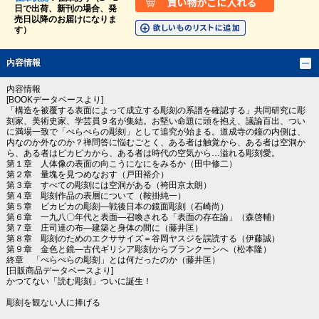
日で出荷、新刊の場合、発
売日以降のお届けになりま
す）
内容情報
内容情報
[BOOKデータベースより]
「構造を被覆する表面によって成立する彫刻の系譜を確認する」共同研究に彫
刻家、美術史家、学芸員９名が集結。お堅い命題に頭を抱え、議論百出、つい
に満場一致で「ぺらぺらの彫刻」として追究が始まる。道成寺の鐘の内側は、
内なのか外なのか？禅問答に悩むごとく、ある者は触覚から、ある者は空洞か
ら、ある者はピカピカから、ある者は時代の空気から…溢れる彫刻愛。
第１章 人体像の表面の向こうになにをみるか（田中修二）
第２章 量塊を見つめなおす（戸田裕介）
第３章 すべての彫刻には空洞がある（袴田京太朗）
第４章 彫刻作品の表層について（鞍掛純一）
第５章 ピカピカの彫刻―戦後日本の鏡面彫刻（石崎尚）
第６章 一九八〇年代と表面―召喚される「表面の存在論」（森啓輔）
第７章 庄司達の布―建築と身体の間に（藤井匡）
第８章 彫刻のためのエクササイズ＝谷岡ヤスジを誤読する（伊藤誠）
第９章 金色と鏡―古代ギリシア彫刻からブランクーシへ（松本隆）
終章 「ぺらぺらの彫刻」とは何だったのか（藤井匡）
[日販商品データベースより]
かつてない「読む彫刻」ついに誕生！
彫刻を観ない人に捧げる