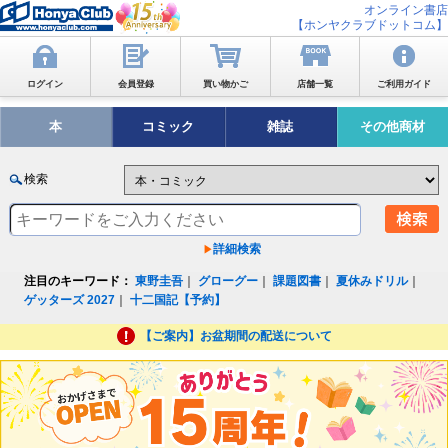
オンライン書店
【ホンヤクラブドットコム】
ログイン
会員登録
買い物かご
店舗一覧
ご利用ガイド
本
コミック
雑誌
その他商材
検索
詳細検索
注目のキーワード：
東野圭吾
｜
グローグー
｜
課題図書
｜
夏休みドリル
｜
ゲッターズ 2027
｜
十二国記【予約】
【ご案内】お盆期間の配送について