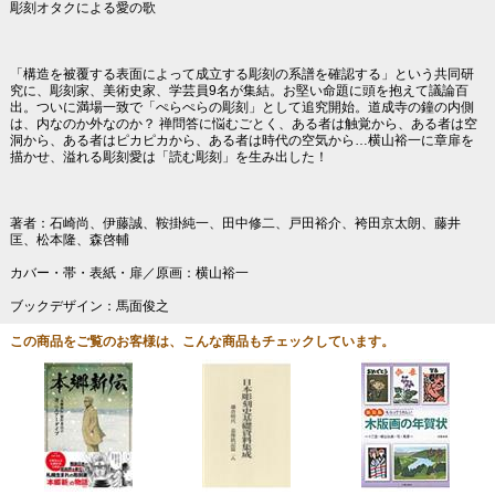
彫刻オタクによる愛の歌
「構造を被覆する表面によって成立する彫刻の系譜を確認する」という共同研
究に、彫刻家、美術史家、学芸員9名が集結。お堅い命題に頭を抱えて議論百
出。ついに満場一致で「ぺらぺらの彫刻」として追究開始。道成寺の鐘の内側
は、内なのか外なのか？ 禅問答に悩むごとく、ある者は触覚から、ある者は空
洞から、ある者はピカピカから、ある者は時代の空気から…横山裕一に章扉を
描かせ、溢れる彫刻愛は「読む彫刻」を生み出した！
著者：石崎尚、伊藤誠、鞍掛純一、田中修二、戸田裕介、袴田京太朗、藤井
匡、松本隆、森啓輔
カバー・帯・表紙・扉／原画：横山裕一
ブックデザイン：馬面俊之
この商品をご覧のお客様は、こんな商品もチェックしています。