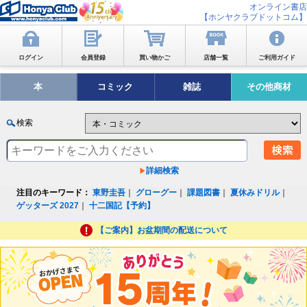
オンライン書店
【ホンヤクラブドットコム】
ログイン
会員登録
買い物かご
店舗一覧
ご利用ガイド
本
コミック
雑誌
その他商材
検索
詳細検索
注目のキーワード：
東野圭吾
｜
グローグー
｜
課題図書
｜
夏休みドリル
｜
ゲッターズ 2027
｜
十二国記【予約】
【ご案内】お盆期間の配送について