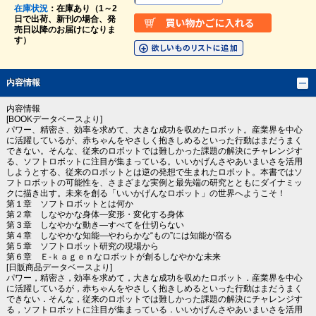
在庫状況
：在庫あり（1～2
日で出荷、新刊の場合、発
売日以降のお届けになりま
す）
内容情報
内容情報
[BOOKデータベースより]
パワー、精密さ、効率を求めて、大きな成功を収めたロボット。産業界を中心
に活躍しているが、赤ちゃんをやさしく抱きしめるといった行動はまだうまく
できない。そんな、従来のロボットでは難しかった課題の解決にチャレンジす
る、ソフトロボットに注目が集まっている。いいかげんさやあいまいさを活用
しようとする、従来のロボットとは逆の発想で生まれたロボット。本書ではソ
フトロボットの可能性を、さまざまな実例と最先端の研究とともにダイナミッ
クに描き出す。未来を創る「いいかげんなロボット」の世界へようこそ！
第１章 ソフトロボットとは何か
第２章 しなやかな身体―変形・変化する身体
第３章 しなやかな動き―すべてを仕切らない
第４章 しなやかな知能―やわらかな“もの”には知能が宿る
第５章 ソフトロボット研究の現場から
第６章 Ｅ‐ｋａｇｅｎなロボットが創るしなやかな未来
[日販商品データベースより]
パワー，精密さ，効率を求めて，大きな成功を収めたロボット．産業界を中心
に活躍しているが，赤ちゃんをやさしく抱きしめるといった行動はまだうまく
できない．そんな，従来のロボットでは難しかった課題の解決にチャレンジす
る，ソフトロボットに注目が集まっている．いいかげんさやあいまいさを活用