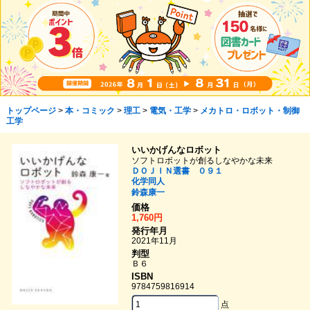
トップページ
>
本・コミック
>
理工
>
電気・工学
>
メカトロ・ロボット・制御
工学
いいかげんなロボット
ソフトロボットが創るしなやかな未来
ＤＯＪＩＮ選書 ０９１
化学同人
鈴森康一
価格
1,760円
発行年月
2021年11月
判型
Ｂ６
ISBN
9784759816914
点