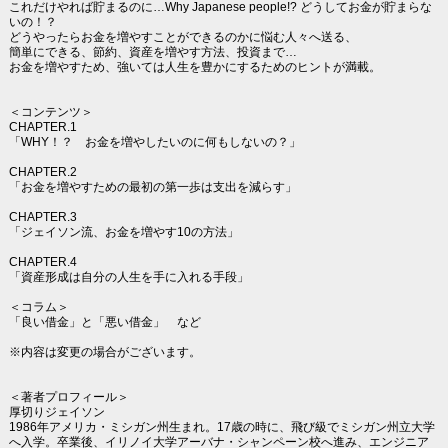
これだけやれば貯まるのに…Why Japanese people!? どうしてお金が貯まらな
いの！？
どうやったらお金を増やすことができるのかに悩む人々へ送る、
簡単にできる、節約、資産を増やす方法、投資まで…
お金を増やすため、強いては人生を豊かにするためのヒントが満載。
＜コンテンツ＞
CHAPTER.1
「WHY！？ お金を増やしたいのに何もしないの？」
CHAPTER.2
「お金を増やすための最初の第一歩は支出を減らす」
CHAPTER.3
「ジェイソン流、お金を増やす10の方法」
CHAPTER.4
「資産形成は自分の人生を手に入れる手段」
＜コラム＞
「良い借金」と「悪い借金」 など
※内容は変更の場合がございます。
＜著者プロフィール＞
厚切りジェイソン
1986年アメリカ・ミシガン州生まれ。17歳の時に、飛び級でミシガン州立大学
へ入学。卒業後、イリノイ大学アーバナ・シャンペーン校へ進み、エンジニア