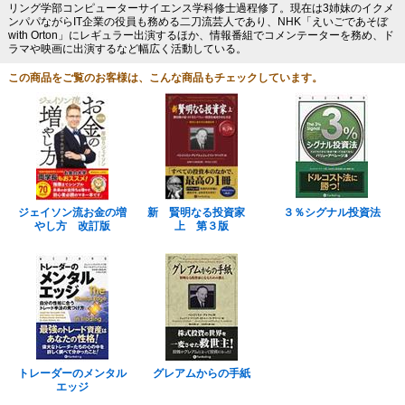
リング学部コンピューターサイエンス学科修士過程修了。現在は3姉妹のイクメ
ンパパながらIT企業の役員も務める二刀流芸人であり、NHK「えいごであそぼ
with Orton」にレギュラー出演するほか、情報番組でコメンテーターを務め、ド
ラマや映画に出演するなど幅広く活動している。
この商品をご覧のお客様は、こんな商品もチェックしています。
ジェイソン流お金の増
新 賢明なる投資家
３％シグナル投資法
やし方 改訂版
上 第３版
トレーダーのメンタル
グレアムからの手紙
エッジ