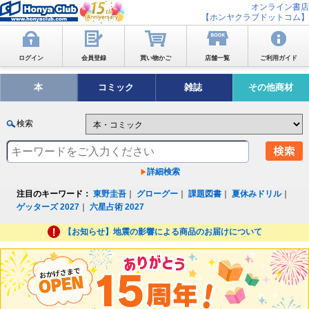
オンライン書店
【ホンヤクラブドットコム】
ログイン
会員登録
買い物かご
店舗一覧
ご利用ガイド
本
コミック
雑誌
その他商材
検索
詳細検索
注目のキーワード：
東野圭吾
｜
グローグー
｜
課題図書
｜
夏休みドリル
｜
ゲッターズ 2027
｜
六星占術 2027
【お知らせ】地震の影響による商品のお届けについて