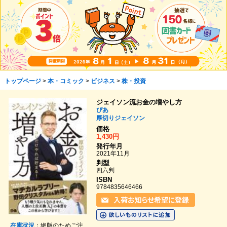
トップページ
>
本・コミック
>
ビジネス
>
株・投資
ジェイソン流お金の増やし方
ぴあ
厚切りジェイソン
価格
1,430円
発行年月
2021年11月
判型
四六判
ISBN
9784835646466
在庫状況
：絶版のためご注