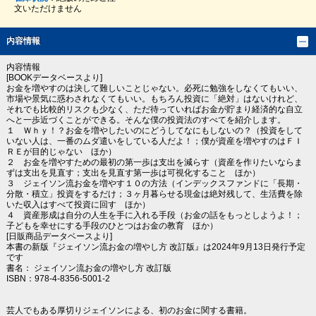
文いただけません
内容情報
内容情報
[BOOKデータベースより]
お金を増やすのは決して難しいことじゃない。必死に勉強をしなくてもいい、
市場や景気に惑わされなくてもいい。もちろん投資に「絶対」はないけれど、
それでも比較的リスクも少なく、ただ待っていればお金が貯まり経済的な自立
へと一歩近づくことができる。そんな僕の投資法のすべてを紹介します。
１ Ｗｈｙ！？お金を増やしたいのにどうしてなにもしないの？（投資をして
いない人は、一番のムダ遣いをしている人だよ！；僕が資産を増やすのはＦＩ
ＲＥが目的じゃない ほか）
２ お金を増やすための最初の第一歩は支出を減らす（資産を作りたいならま
ずは支出を見直す；支出を見直す第一歩は可視化すること ほか）
３ ジェイソン流お金を増やす１０の方法（インデックスファンドに「長期・
分散・積立」投資をするだけ；３ヶ月暮らせる現金は絶対残して、生活費を除
いた収入はすべて投資に回す ほか）
４ 資産形成は自分の人生を手に入れる手段（お金の話をもっとしようよ！；
子どもを幸せにする手段のひとつはお金の教育 ほか）
[日販商品データベースより]
本書の新版『ジェイソン流お金の増やし方 改訂版』は2024年9月13日発行予定
です
書名： ジェイソン流お金の増やし方 改訂版
ISBN：978-4-8356-5001-2
芸人でもある厚切りジェイソンによる、初のお金に関する書籍。