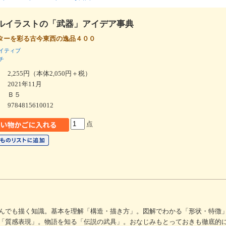
ルイラストの「武器」アイデア事典
ターを彩る古今東西の逸品４００
イティブ
チ
2,255円（本体2,050円＋税）
2021年11月
Ｂ５
9784815610012
点
んでも描く知識。基本を理解「構造・描き方」。図解でわかる「形状・特徴
「質感表現」。物語を知る「伝説の武具」。おなじみもとっておきも徹底的