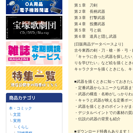
第１章 刀剣
第２章 長柄武器
第３章 打撃武器
第４章 投擲武器
第５章 弓と銃
第６章 道具と隠し武器
[日販商品データベースより]
古今東西の剣・刀・槍・斧・弓・
「キャラに合った武器を探したい
りを学びたい」など絵を描くとき
キャラクターを描くときにも、キ
■武器を描くときに知っておきた
・定番武器からユニークな武器ま
・武器の構造・名称がしっかりわ
・キャラと武器が映える定番ポー
・武器を描くときのポイントがま
本・コミック
・デジタルペイントでの素材の質
文芸
・伝説の武器の背景も紹介
実用
くらし
■ダウンロード特典もあります！