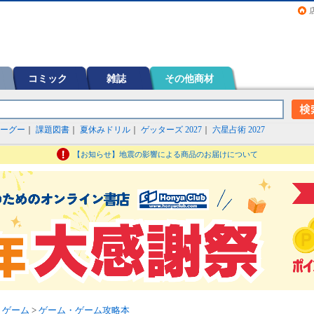
画（コミック）など在庫も充実
コミック
雑誌
その他商材
ーグー
｜
課題図書
｜
夏休みドリル
｜
ゲッターズ 2027
｜
六星占術 2027
【お知らせ】地震の影響による商品のお届けについて
>
ゲーム
>
ゲーム・ゲーム攻略本