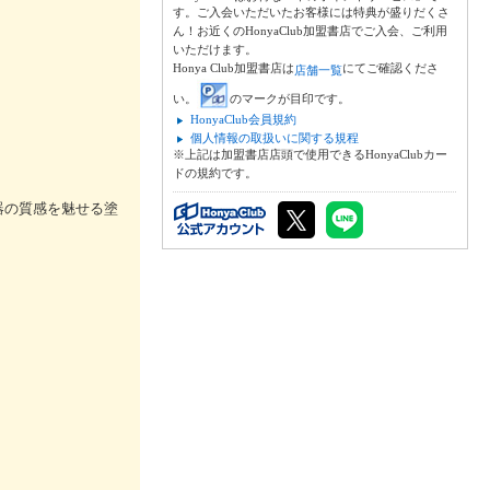
す。ご入会いただいたお客様には特典が盛りだくさ
ん！お近くのHonyaClub加盟書店でご入会、ご利用
いただけます。
Honya Club加盟書店は
にてご確認くださ
店舗一覧
い。
のマークが目印です。
HonyaClub会員規約
個人情報の取扱いに関する規程
※上記は加盟書店店頭で使用できるHonyaClubカー
ドの規約です。
器の質感を魅せる塗