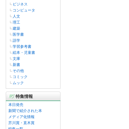
ビジネス
コンピュータ
人文
理工
建築
医学書
語学
学習参考書
絵本・児童書
文庫
新書
その他
コミック
ムック
特集情報
本日発売
新聞で紹介された本
メディア化情報
芥川賞・直木賞
特集一覧