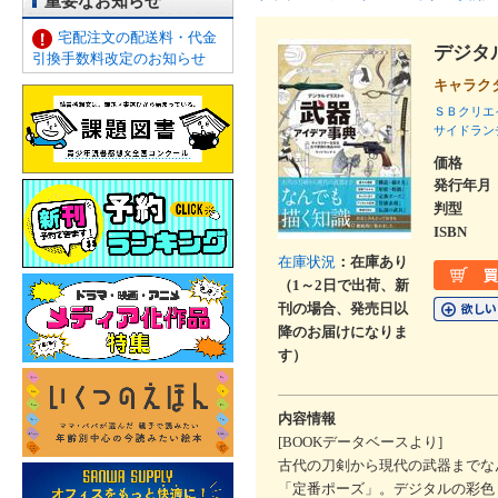
重要なお知らせ
宅配注文の配送料・代金
デジタ
引換手数料改定のお知らせ
キャラク
ＳＢクリエ
サイドラン
価格
発行年月
判型
ISBN
在庫状況
：在庫あり
（1～2日で出荷、新
刊の場合、発売日以
降のお届けになりま
す）
内容情報
[BOOKデータベースより]
古代の刀剣から現代の武器までな
「定番ポーズ」。デジタルの彩色