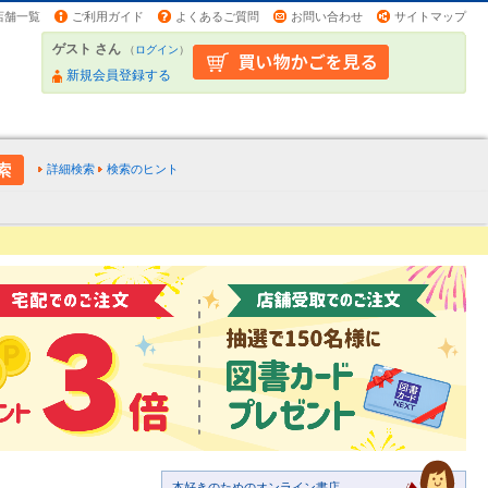
店舗一覧
ご利用ガイド
よくあるご質問
お問い合わせ
サイトマップ
ゲスト さん
（
ログイン
）
新規会員登録する
詳細検索
検索のヒント
本好きのためのオンライン書店