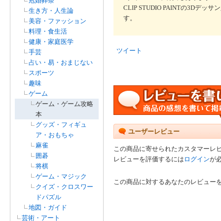
冠婚葬祭
CLIP STUDIO PAINTの
生き方・人生論
す。
美容・ファッション
料理・食生活
健康・家庭医学
ツイート
手芸
占い・易・おまじない
スポーツ
趣味
ゲーム
ゲーム・ゲーム攻略
本
グッズ・フィギュ
ユーザーレビュー
ア・おもちゃ
麻雀
この商品に寄せられたカスタマーレ
囲碁
レビューを評価するには
ログイン
が
将棋
ゲーム・マジック
この商品に対するあなたのレビュー
クイズ・クロスワー
ドパズル
地図・ガイド
芸術・アート