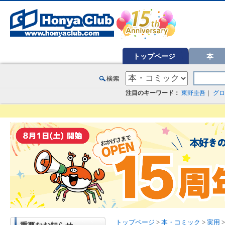
オンライン書店【ホンヤクラブ】はお好きな本屋での受け取りで送料無料！新刊予約・通販も。本（書籍）、雑誌、漫
トップページ
本
注目のキーワード：
東野圭吾
｜
グロ
トップページ
>
本・コミック
>
実用