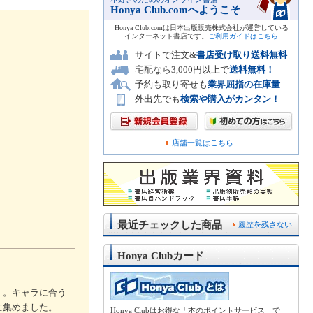
Honya Club.comへようこそ
Honya Club.comは日本出版販売株式会社が運営している
インターネット書店です。
ご利用ガイドはこちら
サイトで注文&
書店受け取り送料無料
宅配なら3,000円以上で
送料無料！
予約も取り寄せも
業界屈指の在庫量
外出先でも
検索や購入がカンタン！
店舗一覧はこちら
最近チェックした商品
履歴を残さない
Honya Clubカード
」。キャラに合う
に集めました。
Honya Clubはお得な「本のポイントサービス」で