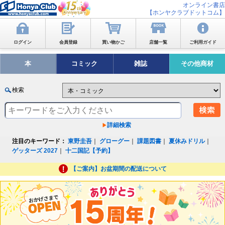
オンライン書店
【ホンヤクラブドットコム】
ログイン
会員登録
買い物かご
店舗一覧
ご利用ガイド
本
コミック
雑誌
その他商材
検索
詳細検索
注目のキーワード：
東野圭吾
｜
グローグー
｜
課題図書
｜
夏休みドリル
｜
ゲッターズ 2027
｜
十二国記【予約】
【ご案内】お盆期間の配送について