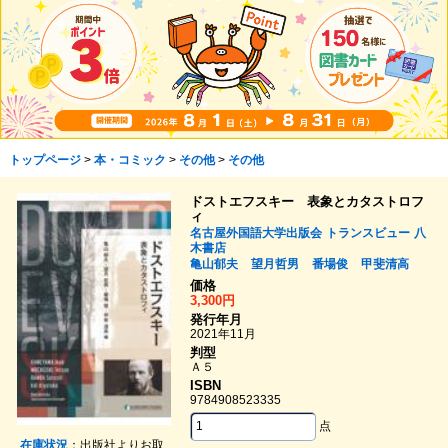
トップページ
>
本・コミック
>
その他
>
その他
ドストエフスキー 表象とカタストロフ
ィ
名古屋外国語大学出版会
トランスビュー
八
木書店
亀山郁夫
望月哲男
番場俊
甲斐清高
価格
3,300円
発行年月
2021年11月
判型
Ａ５
ISBN
9784908523335
点
在庫状況
：出版社よりお取