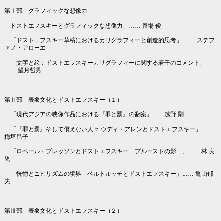
第Ⅰ部 グラフィックな想像力
「ドストエフスキーとグラフィックな想像力」…… 番場 俊
「ドストエフスキー草稿におけるカリグラフィーと創造的思考」 …… ステフ
ァノ・アローエ
「文字と絵：ドストエフスキーカリグラフィーに関する若干のコメント」
…… 望月哲男
第Ⅱ部 表象文化とドストエフスキー（１）
「現代アジアの映像作品における『罪と罰』の翻案」……越野 剛
「『罪と罰』そして償えない人々 ウディ・アレンとドストエフスキー」……
梅垣昌子
「ロベール・ブレッソンとドストエフスキー…プルーストの影…」…… 林 良
児
「恍惚とニヒリズムの境界 ベルトルッチとドストエフスキー」…… 亀山郁
夫
第Ⅲ部 表象文化とドストエフスキー（２）