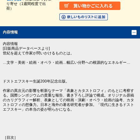
り寄せ（1週間程度で出
荷）
内容情報
内容情報
[日販商品データベースより]
世紀を超えて作家が問いかけるものとは。
…文学・美術・絵画・オペラ・絵画…幅広い分野への根源的なエネルギー…
ドストエフスキー生誕200年記念出版。
作家の異次元の影響を斬新なテーマ「表象とカタストロフィ」のもとに考察す
る。国際シンポジウムの貴重な報告、書き下ろし評論で構成。オリジナル原稿
のカリグラフィー解析、表象としての映画・演劇・オペラ・絵画の論考、カタ
ストロフィの想像力。日本と海外の著名研究者が参加。「現代に生きるドスト
エフスキー」の本当の姿が明らかになる。
［目次］