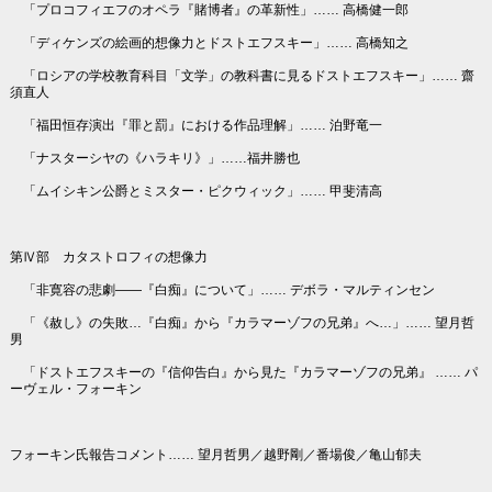
「プロコフィエフのオペラ『賭博者』の革新性」…… 高橋健一郎
「ディケンズの絵画的想像力とドストエフスキー」…… 高橋知之
「ロシアの学校教育科目「文学」の教科書に見るドストエフスキー」…… 齋
須直人
「福田恒存演出『罪と罰』における作品理解」…… 泊野竜一
「ナスターシヤの《ハラキリ》」……福井勝也
「ムイシキン公爵とミスター・ピクウィック」…… 甲斐清高
第Ⅳ部 カタストロフィの想像力
「非寛容の悲劇――『白痴』について」…… デボラ・マルティンセン
「《赦し》の失敗…『白痴』から『カラマーゾフの兄弟』へ…」…… 望月哲
男
「ドストエフスキーの『信仰告白』から見た『カラマーゾフの兄弟』 …… パ
ーヴェル・フォーキン
フォーキン氏報告コメント…… 望月哲男／越野剛／番場俊／亀山郁夫