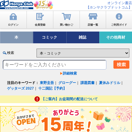
オンライン書店
【ホンヤクラブドットコム】
ログイン
会員登録
買い物かご
店舗一覧
ご利用ガイド
本
コミック
雑誌
その他商材
検索
詳細検索
注目のキーワード：
東野圭吾
｜
グローグー
｜
課題図書
｜
夏休みドリル
｜
ゲッターズ 2027
｜
十二国記【予約】
【ご案内】お盆期間の配送について