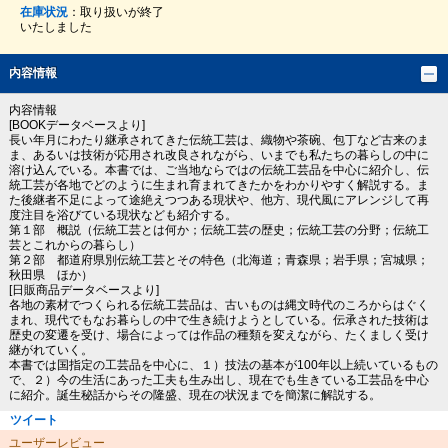
在庫状況
：取り扱いが終了
いたしました
内容情報
内容情報
[BOOKデータベースより]
長い年月にわたり継承されてきた伝統工芸は、織物や茶碗、包丁など古来のま
ま、あるいは技術が応用され改良されながら、いまでも私たちの暮らしの中に
溶け込んでいる。本書では、ご当地ならではの伝統工芸品を中心に紹介し、伝
統工芸が各地でどのように生まれ育まれてきたかをわかりやすく解説する。ま
た後継者不足によって途絶えつつある現状や、他方、現代風にアレンジして再
度注目を浴びている現状なども紹介する。
第１部 概説（伝統工芸とは何か；伝統工芸の歴史；伝統工芸の分野；伝統工
芸とこれからの暮らし）
第２部 都道府県別伝統工芸とその特色（北海道；青森県；岩手県；宮城県；
秋田県 ほか）
[日販商品データベースより]
各地の素材でつくられる伝統工芸品は、古いものは縄文時代のころからはぐく
まれ、現代でもなお暮らしの中で生き続けようとしている。伝承された技術は
歴史の変遷を受け、場合によっては作品の種類を変えながら、たくましく受け
継がれていく。
本書では国指定の工芸品を中心に、１）技法の基本が100年以上続いているもの
で、２）今の生活にあった工夫も生み出し、現在でも生きている工芸品を中心
に紹介。誕生秘話からその隆盛、現在の状況までを簡潔に解説する。
ツイート
ユーザーレビュー