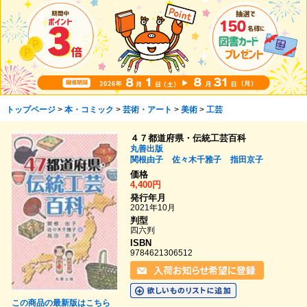
トップページ
>
本・コミック
>
芸術・アート
>
美術
>
工芸
４７都道府県・伝統工芸百科
丸善出版
関根由子
佐々木千雅子
指田京子
価格
4,400円
発行年月
2021年10月
判型
四六判
ISBN
9784621306512
この商品の最新版はこちら