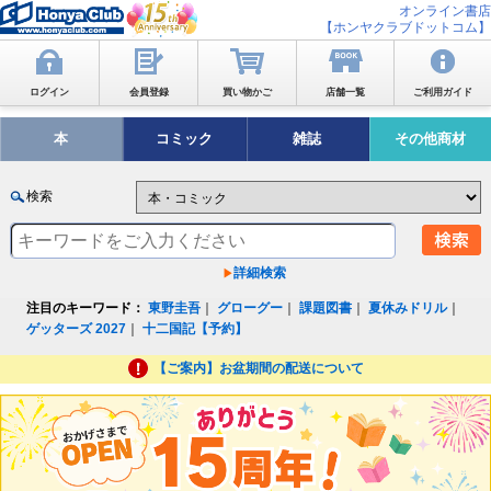
オンライン書店
【ホンヤクラブドットコム】
ログイン
会員登録
買い物かご
店舗一覧
ご利用ガイド
本
コミック
雑誌
その他商材
検索
詳細検索
注目のキーワード：
東野圭吾
｜
グローグー
｜
課題図書
｜
夏休みドリル
｜
ゲッターズ 2027
｜
十二国記【予約】
【ご案内】お盆期間の配送について