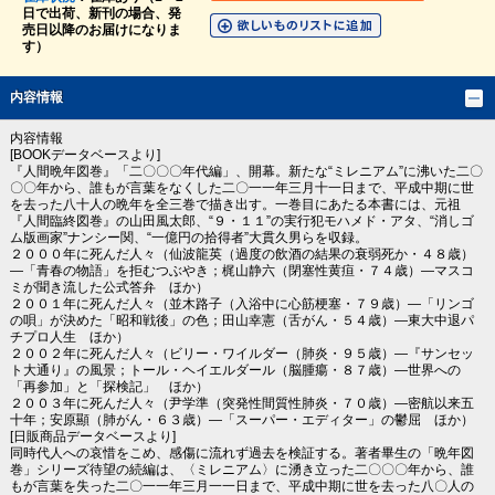
日で出荷、新刊の場合、発
売日以降のお届けになりま
す）
内容情報
内容情報
[BOOKデータベースより]
『人間晩年図巻』「二〇〇〇年代編」、開幕。新たな“ミレニアム”に沸いた二〇
〇〇年から、誰もが言葉をなくした二〇一一年三月十一日まで、平成中期に世
を去った八十人の晩年を全三巻で描き出す。一巻目にあたる本書には、元祖
『人間臨終図巻』の山田風太郎、“９・１１”の実行犯モハメド・アタ、“消しゴ
ム版画家”ナンシー関、“一億円の拾得者”大貫久男らを収録。
２０００年に死んだ人々（仙波龍英（過度の飲酒の結果の衰弱死か・４８歳）
―「青春の物語」を拒むつぶやき；梶山静六（閉塞性黄疸・７４歳）―マスコ
ミが聞き流した公式答弁 ほか）
２００１年に死んだ人々（並木路子（入浴中に心筋梗塞・７９歳）―「リンゴ
の唄」が決めた「昭和戦後」の色；田山幸憲（舌がん・５４歳）―東大中退パ
チプロ人生 ほか）
２００２年に死んだ人々（ビリー・ワイルダー（肺炎・９５歳）―『サンセッ
ト大通り』の風景；トール・ヘイエルダール（脳腫瘍・８７歳）―世界への
「再参加」と「探検記」 ほか）
２００３年に死んだ人々（尹学準（突発性間質性肺炎・７０歳）―密航以来五
十年；安原顯（肺がん・６３歳）―「スーパー・エディター」の鬱屈 ほか）
[日販商品データベースより]
同時代人への哀惜をこめ、感傷に流れず過去を検証する。著者畢生の「晩年図
巻」シリーズ待望の続編は、〈ミレニアム〉に湧き立った二〇〇〇年から、誰
もが言葉を失った二〇一一年三月一一日まで、平成中期に世を去った八〇人の