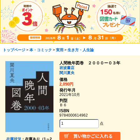
トップページ
>
本・コミック
>
実用
>
生き方・人生論
人間晩年図巻 ２０００ー０３年
岩波書店
関川夏央
価格
2,090円
発行年月
2021年10月
判型
Ｂ６
ISBN
9784000614962
点
在庫状況
：在庫あり（1～2