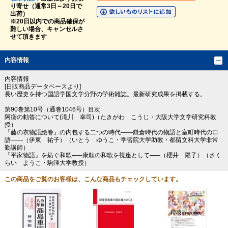
り寄せ（通常3日～20日で
出荷）
※20日以内での商品確保が
難しい場合、キャンセルさ
せて頂きます
内容情報
内容情報
[日販商品データベースより]
長い歴史を持つ国語学国文学分野の学術雑誌。最新研究成果を掲載する。
第90巻第10号（通巻1046号）目次
阿衡の勅答について(滝川 幸司)（たきがわ こうじ・大阪大学文学研究科教
授）
『藤の衣物語絵巻』の内包する二つの時代――鎌倉時代の物語と室町時代の口
語――（伊東 祐子）（いとう ゆうこ・学習院大学助教・都留文科大学非常
勤講師）
『平家物語』を紡ぐ和歌─―康頼の和歌を視座として─―（櫻井 陽子）（さく
らい ようこ・駒澤大学教授）
この商品をご覧のお客様は、こんな商品もチェックしています。