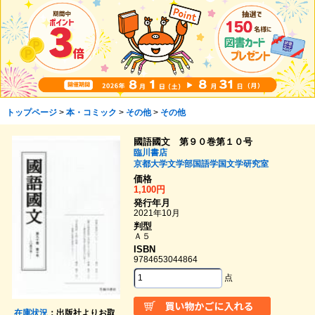
トップページ
>
本・コミック
>
その他
>
その他
國語國文 第９０巻第１０号
臨川書店
京都大学文学部国語学国文学研究室
価格
1,100円
発行年月
2021年10月
判型
Ａ５
ISBN
9784653044864
点
在庫状況
：出版社よりお取