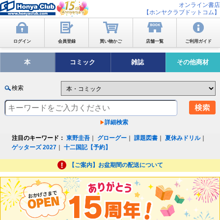
オンライン書店
【ホンヤクラブドットコム】
ログイン
会員登録
買い物かご
店舗一覧
ご利用ガイド
本
コミック
雑誌
その他商材
検索
詳細検索
注目のキーワード：
東野圭吾
｜
グローグー
｜
課題図書
｜
夏休みドリル
｜
ゲッターズ 2027
｜
十二国記【予約】
【ご案内】お盆期間の配送について