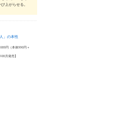
かび上がらせる。
人」の本性
陽
,089円（本体990円＋
4年08月発売】