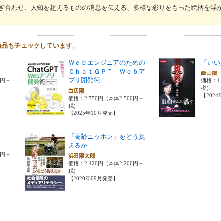
ぎ合わせ、人知を超えるものの消息を伝える、多様な彩りをもった絵柄を浮
商品もチェックしています。
Ｗｅｂエンジニアのための
「いい
ＣｈａｔＧＰＴ Ｗｅｂア
飯山
プリ開発術
0円＋
価格：1
税）
白辺陽
【202
価格：2,750円（本体2,500円＋
税）
【2025年10月発売】
「高齢ニッポン」をどう捉
えるか
0円＋
浜田陽太郎
価格：2,420円（本体2,200円＋
税）
【2020年09月発売】