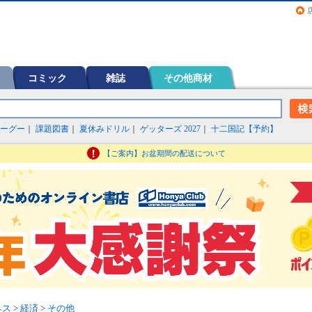
画（コミック）など在庫も充実
コミック
雑誌
その他商材
ーグー
｜
課題図書
｜
夏休みドリル
｜
ゲッターズ 2027
｜
十二国記【予約】
【ご案内】お盆期間の配送について
ネス
>
経済
>
その他