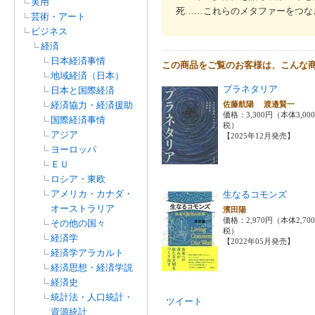
実用
死……これらのメタファーをつな
芸術・アート
ビジネス
経済
日本経済事情
この商品をご覧のお客様は、こんな
地域経済（日本）
プラネタリア
日本と国際経済
経済協力・経済援助
佐藤航陽 渡邉賢一
価格：3,300円（本体3,00
国際経済事情
税）
アジア
【2025年12月発売】
ヨーロッパ
ＥＵ
ロシア・東欧
アメリカ・カナダ・
生なるコモンズ
オーストラリア
濱田陽
価格：2,970円（本体2,70
その他の国々
税）
経済学
【2022年05月発売】
経済学アラカルト
経済思想・経済学説
経済史
統計法・人口統計・
ツイート
資源統計