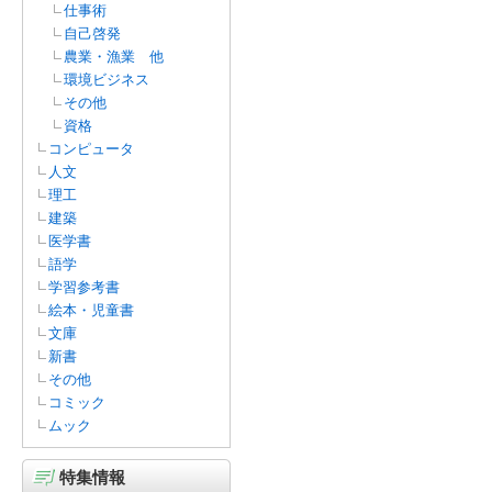
仕事術
自己啓発
農業・漁業 他
環境ビジネス
その他
資格
コンピュータ
人文
理工
建築
医学書
語学
学習参考書
絵本・児童書
文庫
新書
その他
コミック
ムック
特集情報