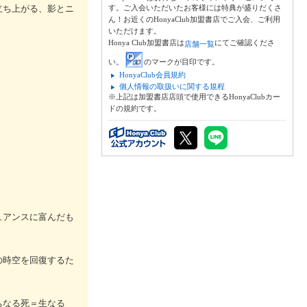
立ち上がる、影とニ
す。ご入会いただいたお客様には特典が盛りだくさ
ん！お近くのHonyaClub加盟書店でご入会、ご利用
いただけます。
Honya Club加盟書店は
にてご確認くださ
店舗一覧
い。
のマークが目印です。
HonyaClub会員規約
個人情報の取扱いに関する規程
※上記は加盟書店店頭で使用できるHonyaClubカー
ドの規約です。
ュアンスに富んだも
の時空を回復するた
ちなる死＝生なる