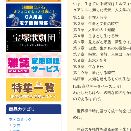
いま、生きている現実はミルフィ
ュアンスに満ちた光景。人文学の
第１章 存在と時空
第２章 生命と文化の時空
第３章 人影の人工知能
第４章 生きとし生ける米
第５章 見えざる矛盾、新型ウイ
第６章 自然、生きものの豊饒―
第７章 時空、名前、人生は一か
第８章 若水と新年
第９章 生なる死
第１０章 新たなる時空
結序章 人知を超えるものの生な
[日販商品データベースより]
わたしたちは今、透明な箱のなか
のであるはずだ。
世界標準時に基づく統一時空に
めに。
本・コミック
文芸
生命の多様性を語る表象＝米と