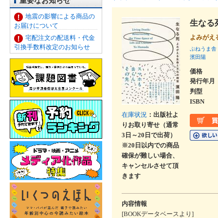
重要なお知らせ
地震の影響による商品の
生なる
お届けについて
よみがえ
宅配注文の配送料・代金
引換手数料改定のお知らせ
ぷねうま舎
濱田陽
価格
発行年月
判型
ISBN
在庫状況
：出版社よ
りお取り寄せ（通常
3日～20日で出荷）
※20日以内での商品
確保が難しい場合、
キャンセルさせて頂
きます
内容情報
[BOOKデータベースより]