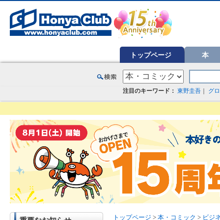
オンライン書店【ホンヤクラブ】はお好きな本屋での受け取りで送料無料！新刊予約・通販も。本（書籍）、雑誌、漫
トップページ
本
注目のキーワード：
東野圭吾
｜
グロ
トップページ
>
本・コミック
>
ビジ