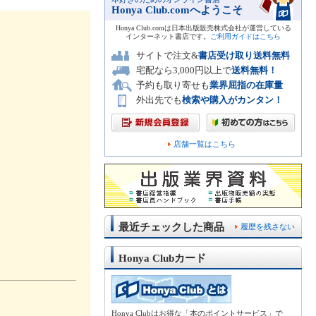
Honya Club.comへようこそ
Honya Club.comは日本出版販売株式会社が運営している
インターネット書店です。
ご利用ガイドはこちら
サイトで注文&
書店受け取り送料無料
宅配なら3,000円以上で
送料無料！
予約も取り寄せも
業界屈指の在庫量
外出先でも
検索や購入がカンタン！
店舗一覧はこちら
最近チェックした商品
履歴を残さない
Honya Clubカード
Honya Clubはお得な「本のポイントサービス」で