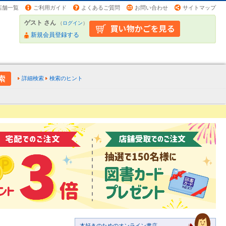
店舗一覧
ご利用ガイド
よくあるご質問
お問い合わせ
サイトマップ
ゲスト さん
（
ログイン
）
新規会員登録する
詳細検索
検索のヒント
本好きのためのオンライン書店