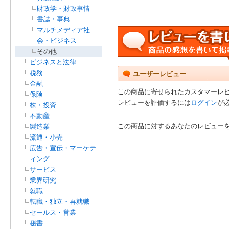
財政学・財政事情
書誌・事典
マルチメディア社
会・ビジネス
その他
ビジネスと法律
税務
ユーザーレビュー
金融
この商品に寄せられたカスタマーレ
保険
レビューを評価するには
ログイン
が
株・投資
不動産
この商品に対するあなたのレビュー
製造業
流通・小売
広告・宣伝・マーケテ
ィング
サービス
業界研究
就職
転職・独立・再就職
セールス・営業
秘書