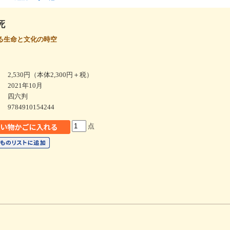
死
る生命と文化の時空
2,530円（本体2,300円＋税）
2021年10月
四六判
9784910154244
点