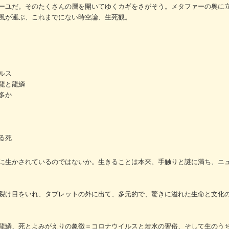
ーユだ。そのたくさんの層を開いてゆくカギをさがそう。メタファーの奥に
風が運ぶ、これまでにない時空論、生死観。
ルス
龍と龍鱗
多か
る死
に生かされているのではないか。生きることは本来、手触りと謎に満ち、ニ
裂け目をいれ、タブレットの外に出て、多元的で、驚きに溢れた生命と文化
龍鱗、死とよみがえりの象徴＝コロナウイルスと若水の習俗、そして生のう