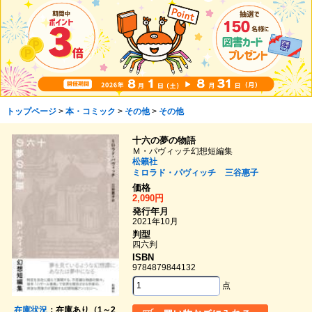
トップページ
>
本・コミック
>
その他
>
その他
十六の夢の物語
Ｍ・パヴィッチ幻想短編集
松籟社
ミロラド・パヴィッチ
三谷惠子
価格
2,090円
発行年月
2021年10月
判型
四六判
ISBN
9784879844132
点
在庫状況
：在庫あり（1～2