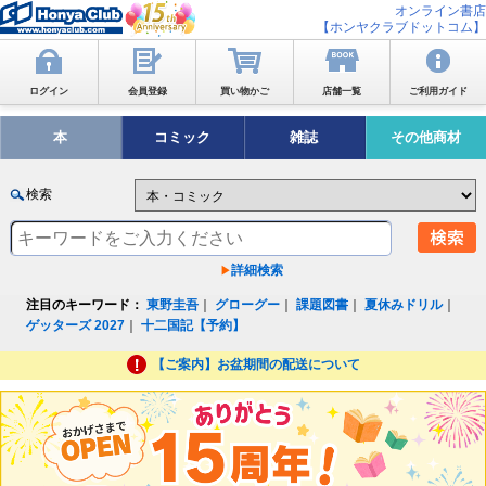
オンライン書店
【ホンヤクラブドットコム】
ログイン
会員登録
買い物かご
店舗一覧
ご利用ガイド
本
コミック
雑誌
その他商材
検索
詳細検索
注目のキーワード：
東野圭吾
｜
グローグー
｜
課題図書
｜
夏休みドリル
｜
ゲッターズ 2027
｜
十二国記【予約】
【ご案内】お盆期間の配送について