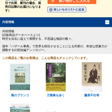
日で出荷、新刊の場合、発
売日以降のお届けになりま
す）
内容情報
内容情報
[日販商品データベースより]
時空を自在に超えて展開する、不思議な物語の数々。
後年『ハザール事典』で世界を瞠目させることになる作家の、奔放な想像力が
躍動する幻想短編アンソロジー。
この商品をご覧のお客様は、こんな商品もチェックしています。
風のブランコ
万葉集を歩く
藤原不比等