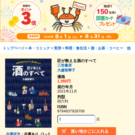
トップページ
>
本・コミック
>
実用
>
料理・食生活
>
酒・お茶・コーヒー 他
匠が教える酒のすべて
三笠書房
大越智華子
価格
1,980円
発行年月
2021年11月
判型
四六判
ISBN
9784837928706
点
在庫状況
：在庫あり（1～2