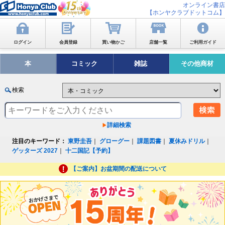
オンライン書店
【ホンヤクラブドットコム】
ログイン
会員登録
買い物かご
店舗一覧
ご利用ガイド
本
コミック
雑誌
その他商材
検索
詳細検索
注目のキーワード：
東野圭吾
｜
グローグー
｜
課題図書
｜
夏休みドリル
｜
ゲッターズ 2027
｜
十二国記【予約】
【ご案内】お盆期間の配送について