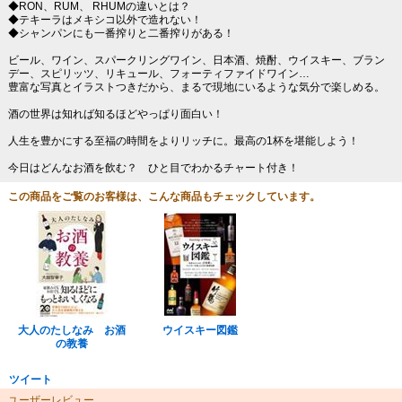
◆RON、RUM、 RHUMの違いとは？
◆テキーラはメキシコ以外で造れない！
◆シャンパンにも一番搾りと二番搾りがある！
ビール、ワイン、スパークリングワイン、日本酒、焼酎、ウイスキー、ブラン
デー、スピリッツ、リキュール、フォーティファイドワイン…
豊富な写真とイラストつきだから、まるで現地にいるような気分で楽しめる。
酒の世界は知れば知るほどやっぱり面白い！
人生を豊かにする至福の時間をよりリッチに。最高の1杯を堪能しよう！
今日はどんなお酒を飲む？ ひと目でわかるチャート付き！
この商品をご覧のお客様は、こんな商品もチェックしています。
大人のたしなみ お酒
ウイスキー図鑑
の教養
ツイート
ユーザーレビュー