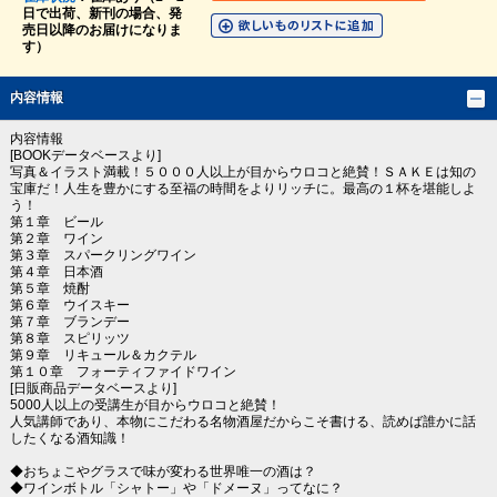
日で出荷、新刊の場合、発
売日以降のお届けになりま
す）
内容情報
内容情報
[BOOKデータベースより]
写真＆イラスト満載！５０００人以上が目からウロコと絶賛！ＳＡＫＥは知の
宝庫だ！人生を豊かにする至福の時間をよりリッチに。最高の１杯を堪能しよ
う！
第１章 ビール
第２章 ワイン
第３章 スパークリングワイン
第４章 日本酒
第５章 焼酎
第６章 ウイスキー
第７章 ブランデー
第８章 スピリッツ
第９章 リキュール＆カクテル
第１０章 フォーティファイドワイン
[日販商品データベースより]
5000人以上の受講生が目からウロコと絶賛！
人気講師であり、本物にこだわる名物酒屋だからこそ書ける、読めば誰かに話
したくなる酒知識！
◆おちょこやグラスで味が変わる世界唯一の酒は？
◆ワインボトル「シャトー」や「ドメーヌ」ってなに？