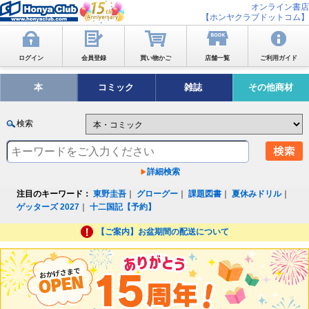
オンライン書店
【ホンヤクラブドットコム】
ログイン
会員登録
買い物かご
店舗一覧
ご利用ガイド
本
コミック
雑誌
その他商材
検索
詳細検索
注目のキーワード：
東野圭吾
｜
グローグー
｜
課題図書
｜
夏休みドリル
｜
ゲッターズ 2027
｜
十二国記【予約】
【ご案内】お盆期間の配送について