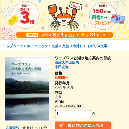
トップページ
>
本・コミック
>
文芸
>
文芸（海外）
>
イギリス文学
ワーズワスと湖水地方案内の伝統
法政大学出版局
小田友弥
価格
8,800円
発行年月
2021年10月
判型
Ａ５
ISBN
9784588495199
点
在庫状況
：出版社よりお取