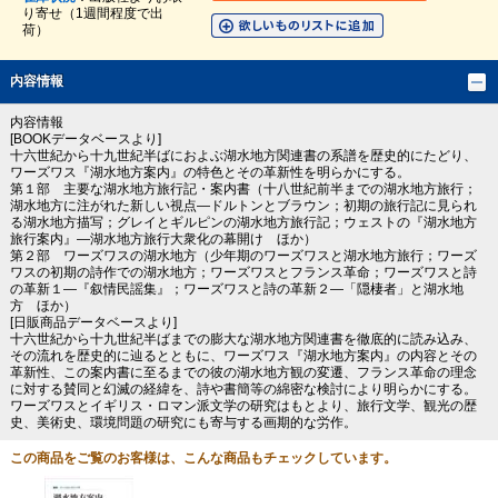
り寄せ（1週間程度で出
荷）
内容情報
内容情報
[BOOKデータベースより]
十六世紀から十九世紀半ばにおよぶ湖水地方関連書の系譜を歴史的にたどり、
ワーズワス『湖水地方案内』の特色とその革新性を明らかにする。
第１部 主要な湖水地方旅行記・案内書（十八世紀前半までの湖水地方旅行；
湖水地方に注がれた新しい視点―ドルトンとブラウン；初期の旅行記に見られ
る湖水地方描写；グレイとギルピンの湖水地方旅行記；ウェストの『湖水地方
旅行案内』―湖水地方旅行大衆化の幕開け ほか）
第２部 ワーズワスの湖水地方（少年期のワーズワスと湖水地方旅行；ワーズ
ワスの初期の詩作での湖水地方；ワーズワスとフランス革命；ワーズワスと詩
の革新１―『叙情民謡集』；ワーズワスと詩の革新２―「隠棲者」と湖水地
方 ほか）
[日販商品データベースより]
十六世紀から十九世紀半ばまでの膨大な湖水地方関連書を徹底的に読み込み、
その流れを歴史的に辿るとともに、ワーズワス『湖水地方案内』の内容とその
革新性、この案内書に至るまでの彼の湖水地方観の変遷、フランス革命の理念
に対する賛同と幻滅の経緯を、詩や書簡等の綿密な検討により明らかにする。
ワーズワスとイギリス・ロマン派文学の研究はもとより、旅行文学、観光の歴
史、美術史、環境問題の研究にも寄与する画期的な労作。
この商品をご覧のお客様は、こんな商品もチェックしています。