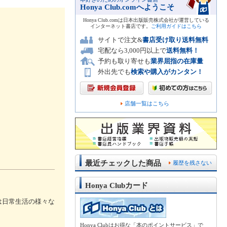
Honya Club.comへようこそ
Honya Club.comは日本出版販売株式会社が運営している
インターネット書店です。
ご利用ガイドはこちら
サイトで注文&
書店受け取り送料無料
宅配なら3,000円以上で
送料無料！
予約も取り寄せも
業界屈指の在庫量
外出先でも
検索や購入がカンタン！
店舗一覧はこちら
最近チェックした商品
履歴を残さない
Honya Clubカード
は日常生活の様々な
Honya Clubはお得な「本のポイントサービス」で