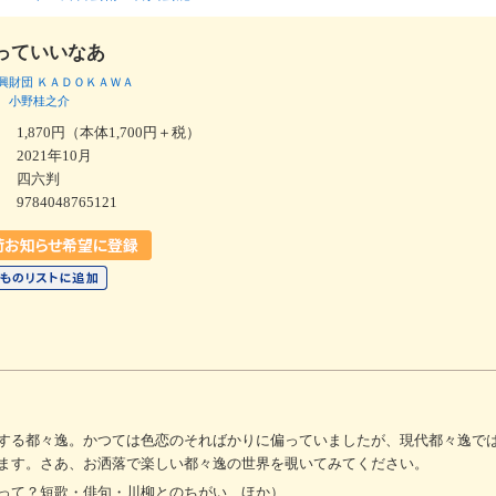
っていいなあ
興財団
ＫＡＤＯＫＡＷＡ
小野桂之介
1,870円（本体1,700円＋税）
2021年10月
四六判
9784048765121
する都々逸。かつては色恋のそればかりに偏っていましたが、現代都々逸で
ます。さあ、お洒落で楽しい都々逸の世界を覗いてみてください。
って？短歌・俳句・川柳とのちがい ほか）