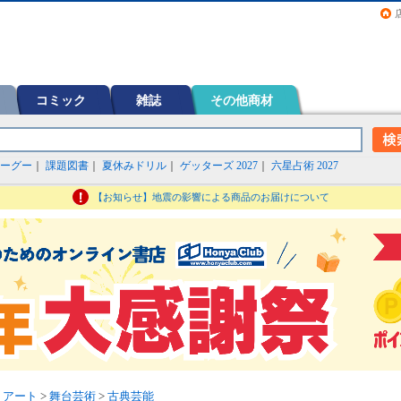
画（コミック）など在庫も充実
コミック
雑誌
その他商材
ーグー
｜
課題図書
｜
夏休みドリル
｜
ゲッターズ 2027
｜
六星占術 2027
【お知らせ】地震の影響による商品のお届けについて
・アート
>
舞台芸術
>
古典芸能