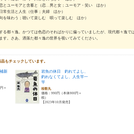
恋とユーモアと含蓄と（恋…男と女；ユーモア・笑い ほか）
日常生活と人生（仕事；夫婦 ほか）
句を味わう；聴いて楽しむ 唄って楽しむ ほか）
する都々逸。かつては色恋のそればかりに偏っていましたが、現代都々逸で
ます。さあ、洒落た都々逸の世界を覗いてみてください。
商品もチェックしています。
補新
岩魚の休日 釣れてよし、
釣れなくてよし、人生竿一
竿
0円＋
桂歌丸
価格：990円（本体900円＋
税）
【2023年10月発売】