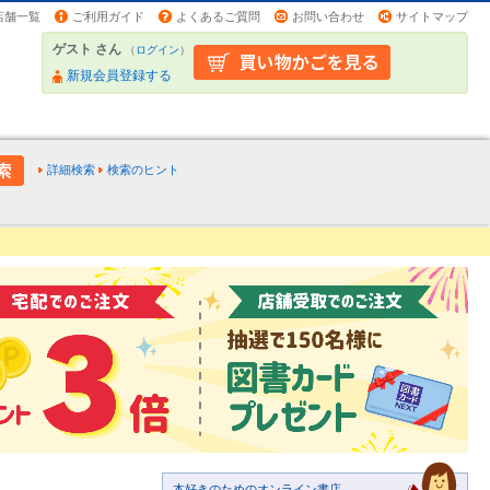
店舗一覧
ご利用ガイド
よくあるご質問
お問い合わせ
サイトマップ
ゲスト さん
（
ログイン
）
新規会員登録する
詳細検索
検索のヒント
本好きのためのオンライン書店