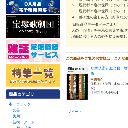
２ 現代都々逸の世界（その一）
３ 現代都々逸の世界（その二）
４ 都々逸の楽しみ方（好きな文
[日販商品データベースより]
人の「心情」を平易な言葉で表現
場面における人の心を捉え表現し
この商品をご覧のお客様は、こんな
歌舞伎家と血と藝 増
版
中川右介
価格：1,870円（本体1,70
税）
【2026年04月発売】
本・コミック
文芸
ツイート
実用
芸術・アート