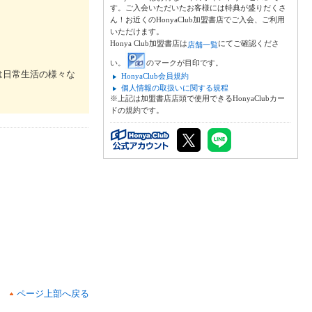
す。ご入会いただいたお客様には特典が盛りだくさ
ん！お近くのHonyaClub加盟書店でご入会、ご利用
いただけます。
Honya Club加盟書店は
にてご確認くださ
店舗一覧
い。
のマークが目印です。
は日常生活の様々な
HonyaClub会員規約
個人情報の取扱いに関する規程
※上記は加盟書店店頭で使用できるHonyaClubカー
ドの規約です。
ページ上部へ戻る