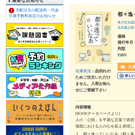
重要なお知らせ
宅配注文の配送料・代金
都々逸
引換手数料改定のお知らせ
角川文化振
吉住義之助
価格
発行年月
判型
ISBN
在庫状況
：品切れの
ためご注文いただけ
ません。入荷お知ら
せにご登録下さい
内容情報
[BOOKデータベースより]
人の「心情」を平易な言葉で表現
場面における人の心を捉え表現し
１ 都々逸っていいなあ（都々逸