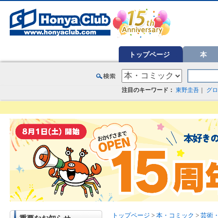
オンライン書店【ホンヤクラブ】はお好きな本屋での受け取りで送料無料！新刊予約・通販も。本（書籍）、雑誌、漫
トップページ
本
注目のキーワード：
東野圭吾
｜
グロ
トップページ
>
本・コミック
>
芸術