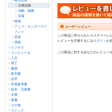
舞台芸術
古典芸能
演劇・戯曲
宝塚
映画
アニメ・エンターテイ
ユーザーレビュー
メント
この商品に寄せられたカスタマーレ
音楽
レビューを評価するには
ログイン
が
美術
ビジネス
この商品に対するあなたのレビュー
コンピュータ
人文
理工
建築
医学書
語学
学習参考書
絵本・児童書
文庫
新書
その他
コミック