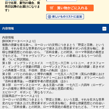
日で出荷、新刊の場合、発
売日以降のお届けになりま
す）
内容情報
内容情報
[BOOKデータベースより]
複数の啓蒙を巡る旅へ。ヨーロッパの文明につきまとう「野蛮と宗教」という
主題。それを壮大な世界史のなかで描き上げた歴史家ギボンの生涯を軸に、多
様な啓蒙思想との出会いから、『百科全書』との対決、ローマ帝国史の着想ま
でをたどる。『マキァヴェリアン・モーメント』の著者によるもう一つの主
著、ついに邦訳開始。
第１部 イングランドとスイス 一七三七～六三年（パトニー、オクスフォー
ド、イングランド啓蒙の問題；ローザンヌとアルミニウス派の啓蒙；若きギボ
ンの再教育―方法、不信仰、歴史への転回 ほか）
第２部 パリとの出会いと博学の擁護 一七五八～六三年（英仏の啓蒙におけ
る学識の政治学；碑文・文芸アカデミーにおける博学と啓蒙；ダランベールの
『百科全書序論』―啓蒙哲学者の歴史認識 ほか）
第３部 ローザンヌとローマ、ある主題への旅 一七六三～六四年（ローザン
ヌへの復帰と博学の追究；ローマへの旅と意図の変化）
エピローグ ギボンと「異なるリズム」
[日販商品データベースより]
ヨーロッパの文明につきまとう「野蛮と宗教」という主題。それを壮大な世界
史のなかで描き上げた歴史家ギボンの生涯を軸に、多様な啓蒙思想との出会い
から、『百科全書』との対決、ローマ帝国史の着想までをたどる。『マキァヴ