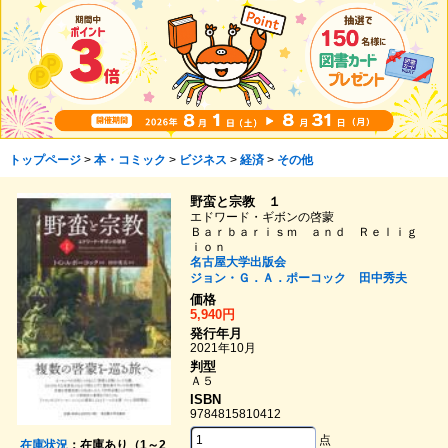
トップページ
>
本・コミック
>
ビジネス
>
経済
>
その他
野蛮と宗教 １
エドワード・ギボンの啓蒙
Ｂａｒｂａｒｉｓｍ ａｎｄ Ｒｅｌｉｇ
ｉｏｎ
名古屋大学出版会
ジョン・Ｇ．Ａ．ポーコック
田中秀夫
価格
5,940円
発行年月
2021年10月
判型
Ａ５
ISBN
9784815810412
点
在庫状況
：在庫あり（1～2