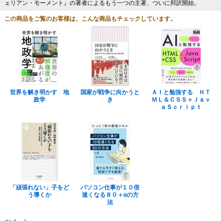
ェリアン・モーメント』の著者によるもう一つの主著、ついに邦訳開始。
この商品をご覧のお客様は、こんな商品もチェックしています。
世界を解き明かす 地
国家が戦争に向かうと
ＡＩと勉強する ＨＴ
政学
き
ＭＬ＆ＣＳＳ＋Ｊａｖ
ａＳｃｒｉｐｔ
「頑張れない」子をど
パソコン仕事が１０倍
う導くか
速くなる８０＋αの方
法