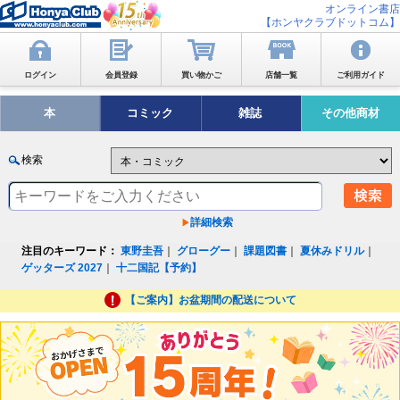
オンライン書店
【ホンヤクラブドットコム】
ログイン
会員登録
買い物かご
店舗一覧
ご利用ガイド
本
コミック
雑誌
その他商材
検索
詳細検索
注目のキーワード：
東野圭吾
｜
グローグー
｜
課題図書
｜
夏休みドリル
｜
ゲッターズ 2027
｜
十二国記【予約】
【ご案内】お盆期間の配送について