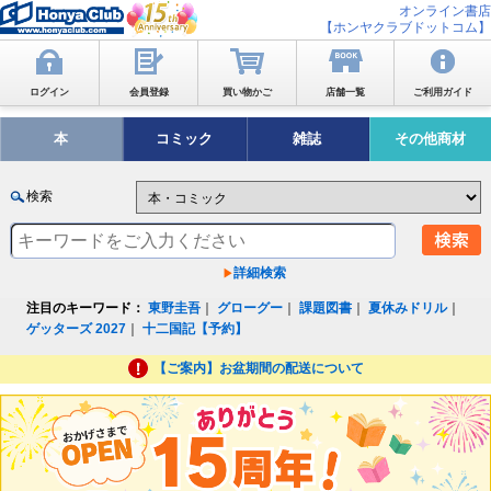
オンライン書店
【ホンヤクラブドットコム】
ログイン
会員登録
買い物かご
店舗一覧
ご利用ガイド
本
コミック
雑誌
その他商材
検索
詳細検索
注目のキーワード：
東野圭吾
｜
グローグー
｜
課題図書
｜
夏休みドリル
｜
ゲッターズ 2027
｜
十二国記【予約】
【ご案内】お盆期間の配送について