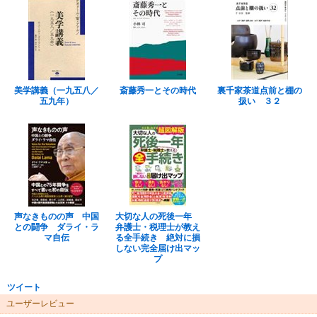
美学講義（一九五八／
斎藤秀一とその時代
裏千家茶道点前と棚の
五九年）
扱い ３２
声なきものの声 中国
大切な人の死後一年
との闘争 ダライ・ラ
弁護士・税理士が教え
マ自伝
る全手続き 絶対に損
しない完全届け出マッ
プ
ツイート
ユーザーレビュー