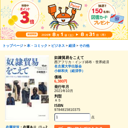
トップページ
>
本・コミック
>
ビジネス
>
経済
>
その他
奴隷貿易をこえて
西アフリカ・インド綿布・世界経済
名古屋大学出版会
小林和夫（経済学）
価格
6,380円
発行年月
2021年10月
判型
Ａ５
ISBN
9784815810375
点
在庫状況
：在庫あり（1～2