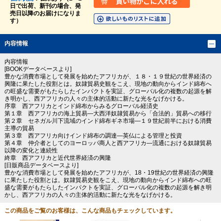
日で出荷、新刊の場合、発
売日以降のお届けになりま
す）
内容情報
内容情報
[BOOKデータベースより]
豊かな消費市場として発展を始めたアフリカが、１８・１９世紀の世界経済の
興隆に果たした役割とは。奴隷貿易史観をこえ、現地の動向からインド綿布へ
の旺盛な需要がもたらしたインパクトを実証、グローバル化の複数の起源を解
き明かし、西アフリカの人々の主体的活動に新たな光をなげかける。
序章 西アフリカとインド綿布からみるグローバル経済史
第１章 西アフリカの海上貿易―大西洋奴隷貿易から「合法的」貿易への移行
第２章 セネガル川下流域のインド綿布ギネ市場―１９世紀前半における消費
主導の貿易
第３章 西アフリカ向けインド綿布の調達―英仏による管理と投資
第４章 仲介者としてのヨーロッパ商人と西アフリカ―流通における奴隷貿易
以降の変化と連続性
終章 西アフリカと近代世界経済の興隆
[日販商品データベースより]
豊かな消費市場として発展を始めたアフリカが、18・19世紀の世界経済の興隆
に果たした役割とは。奴隷貿易史観をこえ、現地の動向からインド綿布への旺
盛な需要がもたらしたインパクトを実証、グローバル化の複数の起源を解き明
かし、西アフリカの人々の主体的活動に新たな光をなげかける。
この商品をご覧のお客様は、こんな商品もチェックしています。