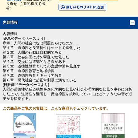
り寄せ（1週間程度で出
荷）
内容情報
内容情報
[BOOKデータベースより]
序章 人間の社会はなぜ問題だらけなのか
第１章 道徳性と反道徳性はセットで進化した
第２章 人間の行動は自動的である
第３章 社会集団は持久狩猟で進化した
第４章 交換には道徳的な意義がある
第５章 道徳性教育としての言語学習を見直す
第６章 道徳性教育と地域学習
第７章 道徳性教育とキャリア教育
第８章 現代社会は超正常刺激に満ちている
[日販商品データベースより]
人間の道徳性や反道徳性を進化学的な知見や社会心理学的な知見を中心に分析
した上で、道徳性を涵養し、反道徳性を統制していくにはどのような学習が必
要かを指摘する。
この商品をご覧のお客様は、こんな商品もチェックしています。