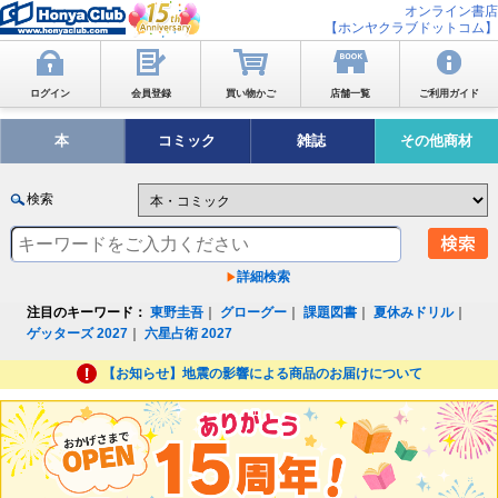
オンライン書店
【ホンヤクラブドットコム】
ログイン
会員登録
買い物かご
店舗一覧
ご利用ガイド
本
コミック
雑誌
その他商材
検索
詳細検索
注目のキーワード：
東野圭吾
｜
グローグー
｜
課題図書
｜
夏休みドリル
｜
ゲッターズ 2027
｜
六星占術 2027
【お知らせ】地震の影響による商品のお届けについて