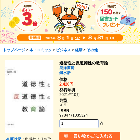
トップページ
>
本・コミック
>
ビジネス
>
経済
>
その他
道徳性と反道徳性の教育論
晃洋書房
鑓水浩
価格
2,420円
発行年月
2021年10月
判型
Ａ５
ISBN
9784771035324
点
在庫状況
：出版社よりお取