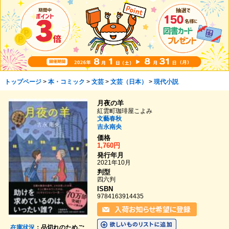
トップページ
>
本・コミック
>
文芸
>
文芸（日本）
>
現代小説
月夜の羊
紅雲町珈琲屋こよみ
文藝春秋
吉永南央
価格
1,760円
発行年月
2021年10月
判型
四六判
ISBN
9784163914435
在庫状況
：品切れのためご