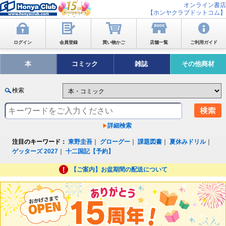
オンライン書店
【ホンヤクラブドットコム】
ログイン
会員登録
買い物かご
店舗一覧
ご利用ガイド
本
コミック
雑誌
その他商材
検索
詳細検索
注目のキーワード：
東野圭吾
｜
グローグー
｜
課題図書
｜
夏休みドリル
｜
ゲッターズ 2027
｜
十二国記【予約】
【ご案内】お盆期間の配送について