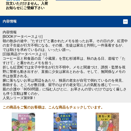
注文いただけません。入荷
お知らせにご登録下さい
内容情報
内容情報
[BOOKデータベースより]
朝の散歩の途中、“たすけて”と書かれたメモを拾ったお草。その日の夕、紅雲中
の女子生徒が行方不明になる。その後、生徒は家出と判明し一件落着するが、
では助けを求めているのは、いったい誰―。
[日販商品データベースより]
コーヒー豆と和食器の店「小蔵屋」を営む杉浦草は、秋のある日、道端で「た
すけて」と書かれたメモを拾う。
折しも紅雲町では女子中学生が行方不明中。メモと関連づけ、誘拐・監禁を視
野に警察も動き出すが、直後に少女は家出とわかる。そして、無関係なメモの
件は放置される。
腑に落ちないお草は周辺をあたり、独居の老女が自宅で倒れているのを発見、
救助する。ところが数日後、留守のはずの老女宅に人の気配を感じて――。
親の介護や「8050問題」に悩む人びとに、お草さんの甘いだけではなく厳しさ
も伴う言動は響くのか。
人気シリーズ第9弾！
この商品をご覧のお客様は、こんな商品もチェックしています。