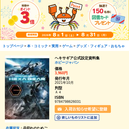
トップページ
>
本・コミック
>
実用
>
ゲーム
>
グッズ・フィギュア・おもちゃ
ヘキサギア公式設定資料集
ホビージャパン
価格
3,960円
発行年月
2021年10月
判型
Ａ４
ISBN
9784798626031
在庫状況
：品切れのためご