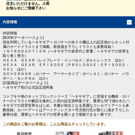
注文いただけません。入荷
お知らせにご登録下さい
内容情報
内容情報
[BOOKデータベースより]
現在判明しているヘキサギア＋ガバナーの全５０機以上の設定画からキット付
属のカードイラストまで掲載。新規描き下ろしイラストも多数収録！
ＩＮＴＲＯＤＵＣＴＩＯＮ（ヘキサギアの各世代と変遷；ヘキサギアの世界を
取り巻く勢力）
ＨＥＸＡ ＧＥＡＲ（レイブレード・インパルス；ボルトレックス ほか）
ＨＥＸＡ ＧＥＡＲ ＥＰＩＳＯＤＥ（ＰＲＯＬＯＧＵＥ；ＥＰＩＳＯＤＥ：
００１ ほか）
ＧＯＶＥＲＮＯＲ（ガバナー アーマータイプ：ポーンＡ１；ガバナー パラ
ポーン・センチネル ほか）
[日販商品データベースより]
ヘキサギア初の公式設定資料集
コトブキヤ発のキットブロックシリーズ『ヘキサギア』に登場する機体・ガバ
ナーのイラストや解説を集約した初の設定資料集です。重厚なSFで描かれたヘ
キサギアの背景世界をはじめ、本書が初出となる美麗なコンセプトアートも多
数収録。カバーアートはアートディレクター可児裕行氏が新たに描き下ろした
豪華仕様。濃厚なヘキサギアの世界を隅々まで堪能できる一冊です。
この商品をご覧のお客様は、こんな商品もチェックしています。