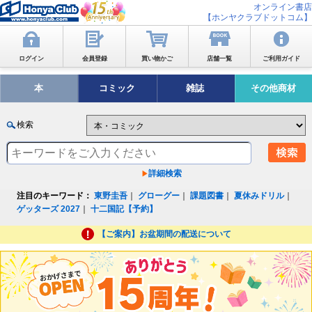
オンライン書店
【ホンヤクラブドットコム】
ログイン
会員登録
買い物かご
店舗一覧
ご利用ガイド
本
コミック
雑誌
その他商材
検索
詳細検索
注目のキーワード：
東野圭吾
｜
グローグー
｜
課題図書
｜
夏休みドリル
｜
ゲッターズ 2027
｜
十二国記【予約】
【ご案内】お盆期間の配送について