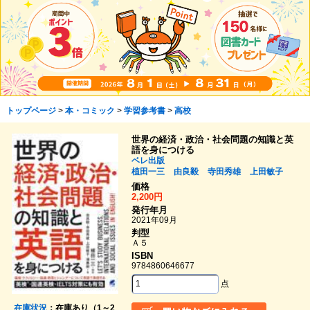
トップページ
>
本・コミック
>
学習参考書
>
高校
世界の経済・政治・社会問題の知識と英
語を身につける
ベレ出版
植田一三
由良毅
寺田秀雄
上田敏子
価格
2,200円
発行年月
2021年09月
判型
Ａ５
ISBN
9784860646677
点
在庫状況
：在庫あり（1～2