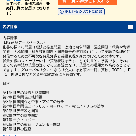
日で出荷、新刊の場合、発
売日以降のお届けになりま
す）
内容情報
内容情報
[日販商品データベースより]
世界の様々な問題（経済と格差問題・政治と紛争問題・医療問題・環境や資源
問題・人権問題・科学技術問題・国際連合の役割等）について英語で論理的に
発信するために不可欠な背景知識と英語表現を身につけるための本です。
背景知識のストーリーの中で英語表現を学ぶことで効果的に学習でき、それに
よって英字誌や英語放送がぐっと身近になり、英語での運用力を高めることが
できます。グローバル社会に生きる社会人には必須の一冊。英検、TOEFL、IEL
TS、国連英検などの資格試験対策にも有効です。
目次
第1章 世界の経済と格差問題
第2章 国際関係と核問題
第3章 国際関係と中東・アジアの紛争
第4章 国際関係とアフリカ・ヨーロッパ・南北アメリカの紛争
第5章 世界平和と国連
第6章 世界の環境問題
第7章 テクノロジー
第8章 世界の教育・ジェンダー問題
第9章 世界の医療