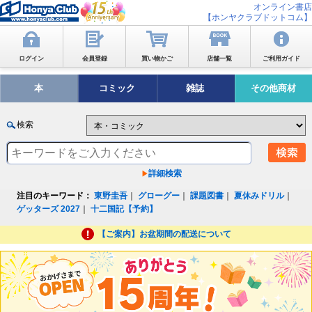
オンライン書店
【ホンヤクラブドットコム】
ログイン
会員登録
買い物かご
店舗一覧
ご利用ガイド
本
コミック
雑誌
その他商材
検索
詳細検索
注目のキーワード：
東野圭吾
｜
グローグー
｜
課題図書
｜
夏休みドリル
｜
ゲッターズ 2027
｜
十二国記【予約】
【ご案内】お盆期間の配送について