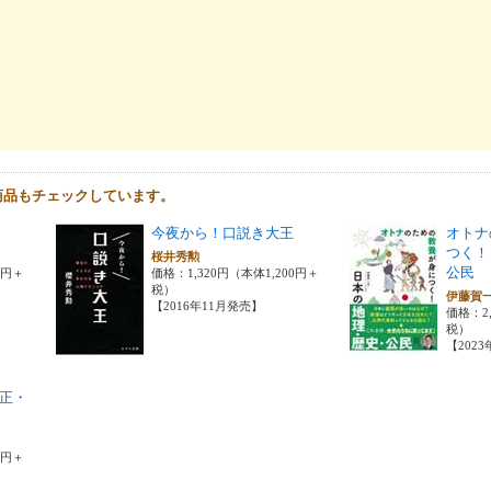
商品もチェックしています。
今夜から！口説き大王
オトナ
つく！
桜井秀勲
公民
0円＋
価格：1,320円（本体1,200円＋
税）
伊藤賀
【2016年11月発売】
価格：2,
税）
【202
正・
）
0円＋