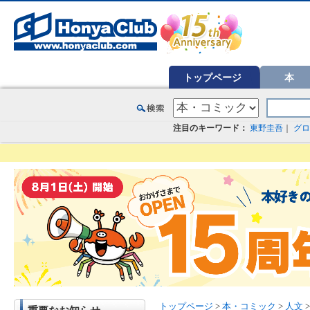
オンライン書店【ホンヤクラブ】はお好きな本屋での受け取りで送料無料！新刊予約・通販も。本（書籍）、雑誌、漫
トップページ
本
注目のキーワード：
東野圭吾
｜
グロ
トップページ
>
本・コミック
>
人文