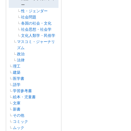
ー
性・ジェンダー
社会問題
各国の社会・文化
社会思想・社会学
文化人類学・民俗学
マスコミ・ジャーナリ
ズム
政治
法律
理工
建築
医学書
語学
学習参考書
絵本・児童書
文庫
新書
その他
コミック
ムック