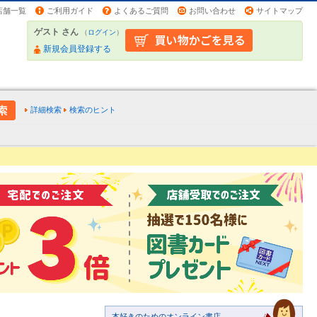
店舗一覧
ご利用ガイド
よくあるご質問
お問い合わせ
サイトマップ
ゲスト さん
（
ログイン
）
新規会員登録する
詳細検索
検索のヒント
本好きのためのオンライン書店