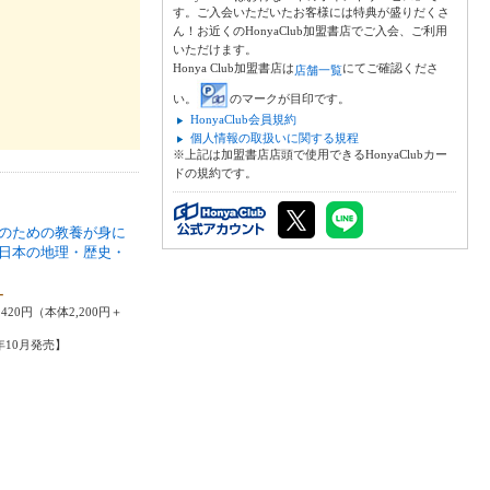
す。ご入会いただいたお客様には特典が盛りだくさ
ん！お近くのHonyaClub加盟書店でご入会、ご利用
いただけます。
Honya Club加盟書店は
にてご確認くださ
店舗一覧
い。
のマークが目印です。
HonyaClub会員規約
個人情報の取扱いに関する規程
※上記は加盟書店店頭で使用できるHonyaClubカー
ドの規約です。
のための教養が身に
日本の地理・歴史・
一
420円（本体2,200円＋
3年10月発売】