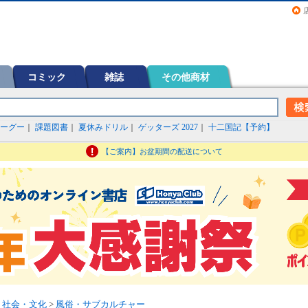
画（コミック）など在庫も充実
コミック
雑誌
その他商材
ーグー
｜
課題図書
｜
夏休みドリル
｜
ゲッターズ 2027
｜
十二国記【予約】
【ご案内】お盆期間の配送について
>
社会・文化
>
風俗・サブカルチャー