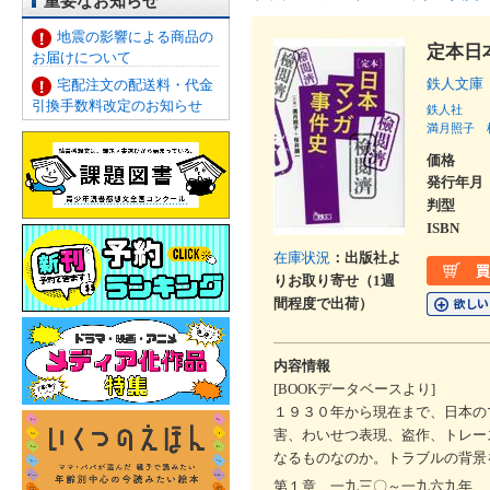
重要なお知らせ
地震の影響による商品の
定本日
お届けについて
鉄人文
宅配注文の配送料・代金
引換手数料改定のお知らせ
鉄人社
満月照子
価格
発行年月
判型
ISBN
在庫状況
：出版社よ
りお取り寄せ（1週
間程度で出荷）
内容情報
[BOOKデータベースより]
１９３０年から現在まで、日本の
害、わいせつ表現、盗作、トレー
なるものなのか。トラブルの背景
第１章 一九三〇～一九六九年