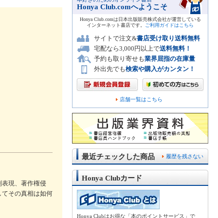
Honya Club.comへようこそ
Honya Club.comは日本出版販売株式会社が運営している
インターネット書店です。
ご利用ガイドはこちら
サイトで注文&
書店受け取り送料無料
宅配なら3,000円以上で
送料無料！
予約も取り寄せも
業界屈指の在庫量
外出先でも
検索や購入がカンタン！
店舗一覧はこちら
最近チェックした商品
履歴を残さない
Honya Clubカード
別表現、著作権侵
してその真相は如何
Honya Clubはお得な「本のポイントサービス」で