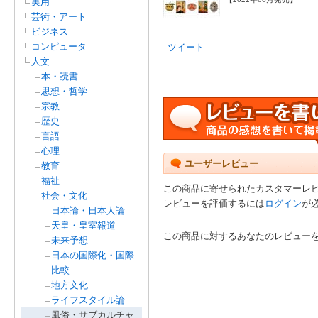
実用
芸術・アート
ビジネス
コンピュータ
ツイート
人文
本・読書
思想・哲学
宗教
歴史
言語
心理
ユーザーレビュー
教育
福祉
この商品に寄せられたカスタマーレ
社会・文化
レビューを評価するには
ログイン
が
日本論・日本人論
天皇・皇室報道
この商品に対するあなたのレビュー
未来予想
日本の国際化・国際
比較
地方文化
ライフスタイル論
風俗・サブカルチャ