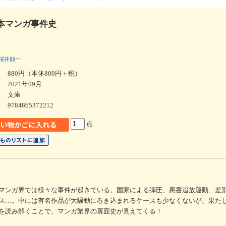
本マンガ事件史
庫
桜井顔一
880円（本体800円＋税）
2021年09月
文庫
9784865372212
点
マンガ界では様々な事件が起きている。国家による弾圧、悪書追放運動、差
ス…。中には有名作品が大騒動に巻き込まれるケースも少なくないが、果た
を読み解くことで、マンガ業界の裏面史が見えてくる！