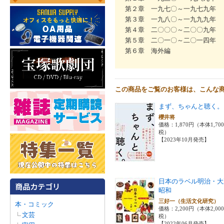
第２章 一九七〇～一九七九年
第３章 一九八〇～一九九九年
第４章 二〇〇〇～二〇〇九年
第５章 二〇一〇～二〇一四年
第６章 海外編
この商品をご覧のお客様は、こんな
まず、ちゃんと聴く。
櫻井将
価格：1,870円（本体1,70
税）
【2023年10月発売】
日本のラベル明治・大
昭和
三好一（生活文化研究
本・コミック
価格：2,200円（本体2,00
文芸
税）
【2022年06月発売】