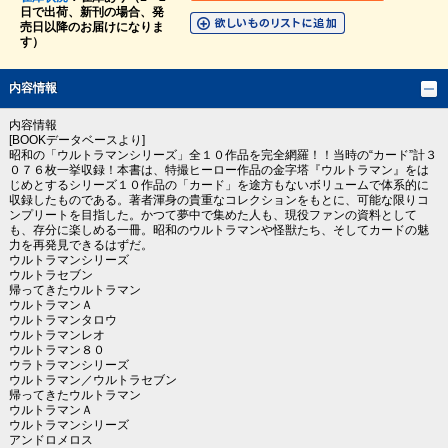
日で出荷、新刊の場合、発
売日以降のお届けになりま
す）
内容情報
内容情報
[BOOKデータベースより]
昭和の「ウルトラマンシリーズ」全１０作品を完全網羅！！当時の“カード”計３
０７６枚一挙収録！本書は、特撮ヒーロー作品の金字塔『ウルトラマン』をは
じめとするシリーズ１０作品の「カード」を途方もないボリュームで体系的に
収録したものである。著者渾身の貴重なコレクションをもとに、可能な限りコ
ンプリートを目指した。かつて夢中で集めた人も、現役ファンの資料として
も、存分に楽しめる一冊。昭和のウルトラマンや怪獣たち、そしてカードの魅
力を再発見できるはずだ。
ウルトラマンシリーズ
ウルトラセブン
帰ってきたウルトラマン
ウルトラマンＡ
ウルトラマンタロウ
ウルトラマンレオ
ウルトラマン８０
ウラトラマンシリーズ
ウルトラマン／ウルトラセブン
帰ってきたウルトラマン
ウルトラマンＡ
ウルトラマンシリーズ
アンドロメロス