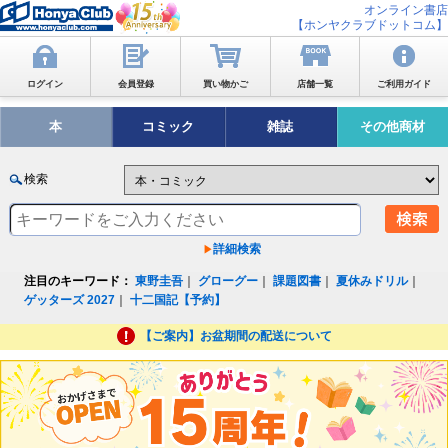
オンライン書店
【ホンヤクラブドットコム】
ログイン
会員登録
買い物かご
店舗一覧
ご利用ガイド
本
コミック
雑誌
その他商材
検索
詳細検索
注目のキーワード：
東野圭吾
｜
グローグー
｜
課題図書
｜
夏休みドリル
｜
ゲッターズ 2027
｜
十二国記【予約】
【ご案内】お盆期間の配送について