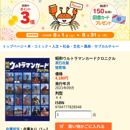
トップページ
>
本・コミック
>
人文
>
社会・文化
>
風俗・サブカルチャー
昭和ウルトラマンカードクロニクル
辰巳出版
堤哲哉
価格
4,180円
発行年月
2021年09月
判型
Ａ４
ISBN
9784777828548
点
在庫状況
：在庫あり（1～2