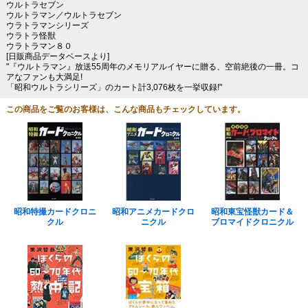
ウルトラセブン
ウルトラマン／ウルトラセブン
ウラトラマンシリーズ
ウラトラ怪獣
ウラトラマン８０
[日販商品データベースより]
"『ウルトラマン』放送55周年のメモリアルイヤーに贈る、空前絶後の一冊。コ
アなファンも大満足!
「昭和ウルトラシリーズ」のカート計3,076枚を一挙収録!"
この商品をご覧のお客様は、こんな商品もチェックしています。
昭和特撮カードクロニ
昭和アニメカードクロ
昭和東宝怪獣カード＆
クル
ニクル
ブロマイドクロニクル