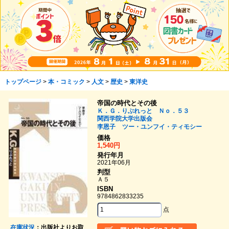
トップページ
>
本・コミック
>
人文
>
歴史
>
東洋史
帝国の時代とその後
Ｋ．Ｇ．りぶれっと Ｎｏ．５３
関西学院大学出版会
李恩子
ツー・ユンフイ・ティモシー
価格
1,540円
発行年月
2021年06月
判型
Ａ５
ISBN
9784862833235
点
在庫状況
：出版社よりお取