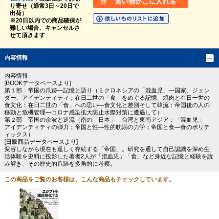
り寄せ（通常3日～20日で
出荷）
※20日以内での商品確保が
難しい場合、キャンセルさ
せて頂きます
内容情報
内容情報
[BOOKデータベースより]
第１部 帝国の爪跡―記憶と語り（ミクロネシアの「混血児」―国家、ジェン
ダー、アイデンティティ；在日二世の「食」をめぐる記憶―焼肉と在日一世の
食文化；在日二世の「食」への思い―食文化と差別そして韓流；帝国後の人の
移動と危機管理―コロナ感染拡大防止水際対策に遭遇して）
第２部 帝国の余波と逆流（南の「日本」―台湾と東南アジア；「混血児」―
アイデンティティの弾力；帝国と性―性的耽溺の力学；帝国と食―食のポリテ
ィックス）
[日販商品データベースより]
変容しながら現在も逞しく存続する「帝国」。研究を通して自己認識を深め生
活体験を史料に投影した著者2人が「混血児」「食」など身近な記憶と経験を読
み解き、その歴史的爪跡を多角的に考察。
この商品をご覧のお客様は、こんな商品もチェックしています。