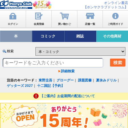
オンライン書店
【ホンヤクラブドットコム】
ログイン
会員登録
買い物かご
店舗一覧
ご利用ガイド
本
コミック
雑誌
その他商材
検索
詳細検索
注目のキーワード：
東野圭吾
｜
グローグー
｜
課題図書
｜
夏休みドリル
｜
ゲッターズ 2027
｜
十二国記【予約】
【ご案内】お盆期間の配送について