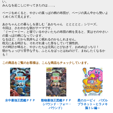
い。
みんなを起こしにやってきたのは……。
ページをめくると、やさいの葉っぱの柄の布団が、ページの真ん中から勢いよ
くめくれて見えます。
あかちゃんとの暮らしを楽しむ「あかちゃん ととととと」シリーズ。
今回は、さわやかな朝がテーマです。
「ぐーぐーぐー」と寝ているやさいたちの布団の柄を見ると、実はそのやさい
の葉っぱの柄になっています。
なるほど、だから気持ちよく眠れるのかもしれません。
枕元にある時計も、それぞれ違った形をしていて個性的。
その時計が鳴ると、やさいたちは元気にとびおきて、おめめぱっちり！
朝がちょっぴり苦手な子も、ふとんをばっとはねのけて、まねしたくなるか
も！
この商品をご覧のお客様は、こんな商品もチェックしています。
水中最強王図鑑ＰＦＰ
動物最強王図鑑ＰＦＰ
星のカービィ パズル
（パウンド・フォー・
プラネット～ヒラメキ
パウンド）
脳トレ編～