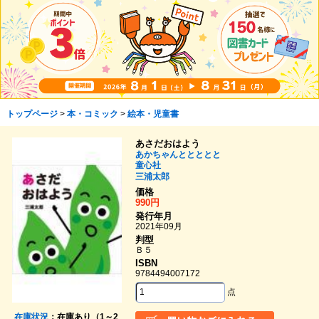
トップページ
>
本・コミック
>
絵本・児童書
あさだおはよう
あかちゃんととととと
童心社
三浦太郎
価格
990円
発行年月
2021年09月
判型
Ｂ５
ISBN
9784494007172
点
在庫状況
：在庫あり（1～2