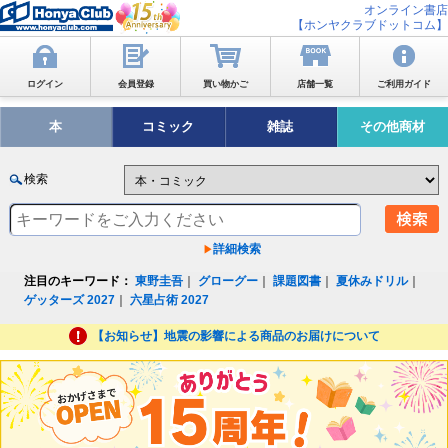
オンライン書店
【ホンヤクラブドットコム】
ログイン
会員登録
買い物かご
店舗一覧
ご利用ガイド
本
コミック
雑誌
その他商材
検索
詳細検索
注目のキーワード：
東野圭吾
｜
グローグー
｜
課題図書
｜
夏休みドリル
｜
ゲッターズ 2027
｜
六星占術 2027
【お知らせ】地震の影響による商品のお届けについて