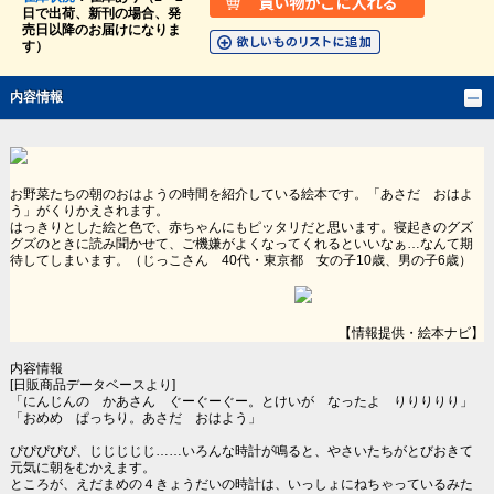
日で出荷、新刊の場合、発
売日以降のお届けになりま
す）
内容情報
お野菜たちの朝のおはようの時間を紹介している絵本です。「あさだ おはよ
う」がくりかえされます。
はっきりとした絵と色で、赤ちゃんにもピッタリだと思います。寝起きのグズ
グズのときに読み聞かせて、ご機嫌がよくなってくれるといいなぁ…なんて期
待してしまいます。（じっこさん 40代・東京都 女の子10歳、男の子6歳）
【情報提供・絵本ナビ】
内容情報
[日販商品データベースより]
「にんじんの かあさん ぐーぐーぐー。とけいが なったよ りりりりり」
「おめめ ぱっちり。あさだ おはよう」
ぴぴぴぴぴ、じじじじじ……いろんな時計が鳴ると、やさいたちがとびおきて
元気に朝をむかえます。
ところが、えだまめの４きょうだいの時計は、いっしょにねちゃっているみた