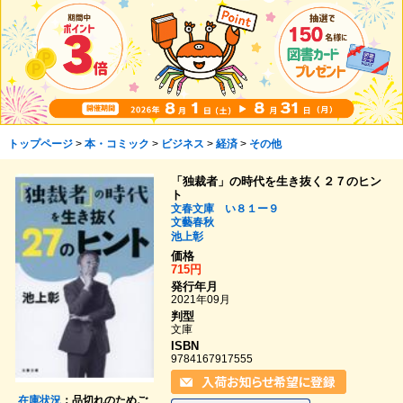
トップページ
>
本・コミック
>
ビジネス
>
経済
>
その他
「独裁者」の時代を生き抜く２７のヒン
ト
文春文庫 い８１ー９
文藝春秋
池上彰
価格
715円
発行年月
2021年09月
判型
文庫
ISBN
9784167917555
在庫状況
：品切れのためご