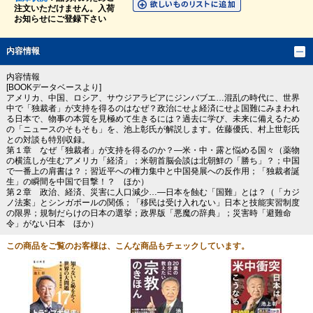
注文いただけません。入荷
お知らせにご登録下さい
内容情報
内容情報
[BOOKデータベースより]
アメリカ、中国、ロシア、サウジアラビアにジンバブエ…混乱の時代に、世界
中で「独裁者」が支持を得るのはなぜ？政治にせよ経済にせよ国難にみまわれ
る日本で、物事の本質を見極めて生きるには？過去に学び、未来に備えるため
の「ニュースのそもそも」を、池上彰氏が解説します。佐藤優氏、村上世彰氏
との対談も特別収録。
第１章 なぜ「独裁者」が支持を得るのか？―米・中・露と悩める国々（薬物
の横流しが生むアメリカ「経済」；米朝首脳会談は北朝鮮の「勝ち」？；中国
で一番上の肩書は？；習近平への権力集中と中国発展への反作用；「独裁者誕
生」の瞬間を中国で目撃！？ ほか）
第２章 政治、経済、災害に人口減少…―日本を蝕む「国難」とは？（「カジ
ノ法案」とシンガポールの関係；「移民は受け入れない」日本と技能実習制度
の限界；規制だらけの日本の選挙；政界版「悪魔の辞典」；災害時「避難命
令」がない日本 ほか）
この商品をご覧のお客様は、こんな商品もチェックしています。