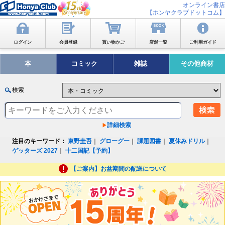
オンライン書店
【ホンヤクラブドットコム】
ログイン
会員登録
買い物かご
店舗一覧
ご利用ガイド
本
コミック
雑誌
その他商材
検索
詳細検索
注目のキーワード：
東野圭吾
｜
グローグー
｜
課題図書
｜
夏休みドリル
｜
ゲッターズ 2027
｜
十二国記【予約】
【ご案内】お盆期間の配送について