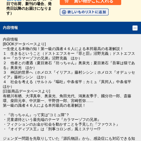
日で出荷、新刊の場合、発
売日以降のお届けになりま
す）
内容情報
内容情報
[BOOKデータベースより]
一生使える本物の知！第一級の識者４６人による本邦最高の名著解説！
１ 生きるということ（ドストエフスキー『罪と罰』沼野充義；ドストエフス
キー『カラマーゾフの兄弟』沼野充義 ほか）
２ 他者との遭遇（夏目漱石『坊っちゃん』奥泉光；夏目漱石『吾輩は猫であ
る』奥泉光 ほか）
３ 神話的世界へ（ホメロス『イリアス』藤村シシン；ホメロス『オデュッセ
イア』藤村シシン ほか）
４ 社会を考える（サルトル『嘔吐』中条省平；カミュ『異邦人』中条省平
ほか）
[日販商品データベースより]
有栖川有栖、大澤真幸、奥泉光、角田光代、鴻巣友季子、國分功一郎、斎藤
環、柴田元幸、中沢新一、平野啓一郎、宮崎哲弥……
第一級の識者４６人による本邦最高の名著解説！
・『坊っちゃん』って実は“コミュ障”？
・児童虐待という最先端のテーマ『カラマーゾフの兄弟』
・フィクションのお金が社会を動かすことを予見した『ファウスト』
・『オイディプス王』は「刑事コロンボ」風ミステリー!?
ジェンダー問題を先取りしていた『源氏物語』から、感染症にも対応できる知