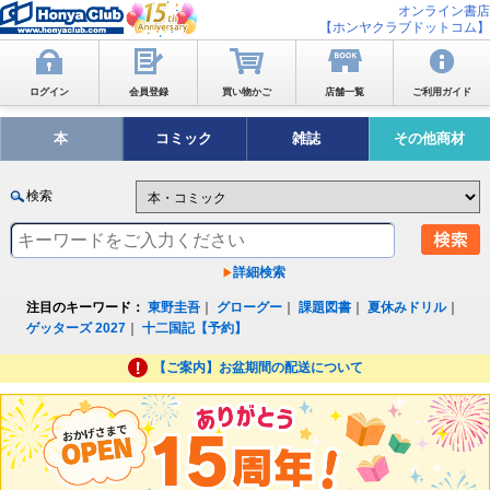
オンライン書店
【ホンヤクラブドットコム】
ログイン
会員登録
買い物かご
店舗一覧
ご利用ガイド
本
コミック
雑誌
その他商材
検索
詳細検索
注目のキーワード：
東野圭吾
｜
グローグー
｜
課題図書
｜
夏休みドリル
｜
ゲッターズ 2027
｜
十二国記【予約】
【ご案内】お盆期間の配送について