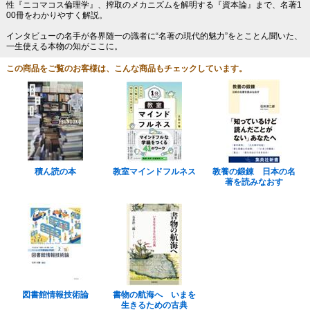
性『ニコマコス倫理学』、搾取のメカニズムを解明する『資本論』まで、名著1
00冊をわかりやすく解説。
インタビューの名手が各界随一の識者に“名著の現代的魅力”をとことん聞いた、
一生使える本物の知がここに。
この商品をご覧のお客様は、こんな商品もチェックしています。
積ん読の本
教室マインドフルネス
教養の鍛錬 日本の名
著を読みなおす
図書館情報技術論
書物の航海へ いまを
生きるための古典