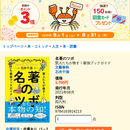
トップページ
>
本・コミック
>
人文
>
本・読書
名著のツボ
賢人たちが推す！最強ブックガイド
文藝春秋
石井千湖
価格
1,760円
発行年月
2021年08月
判型
四六判
ISBN
9784163914213
点
在庫状況
：在庫あり（1～2