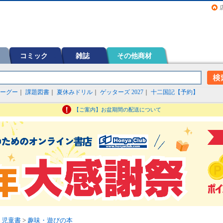
画（コミック）など在庫も充実
コミック
雑誌
その他商材
ーグー
｜
課題図書
｜
夏休みドリル
｜
ゲッターズ 2027
｜
十二国記【予約】
【ご案内】お盆期間の配送について
・児童書
>
趣味・遊びの本