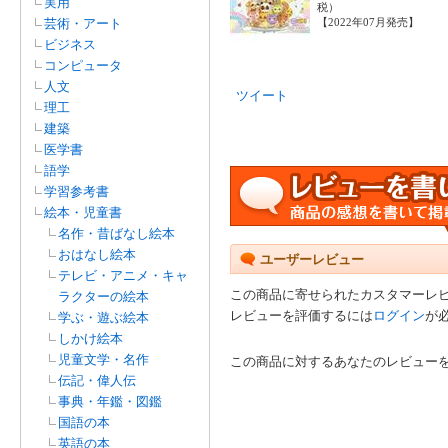
実用
税）
芸術・アート
【2022年07月発売】
ビジネス
コンピュータ
人文
ツイート
理工
建築
医学書
語学
学習参考書
絵本・児童書
名作・昔ばなし絵本
おはなし絵本
ユーザーレビュー
テレビ・アニメ・キャ
この商品に寄せられたカスタマーレ
ラクターの絵本
レビューを評価するには
ログイン
が
学ぶ・遊ぶ絵本
しかけ絵本
児童文学・名作
この商品に対するあなたのレビュー
伝記・偉人伝
事典・年鑑・図鑑
国語の本
英語の本