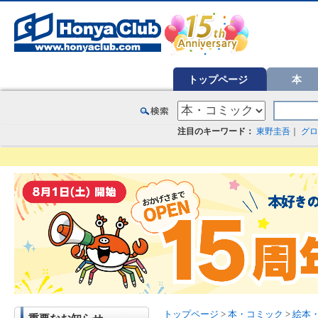
オンライン書店【ホンヤクラブ】はお好きな本屋での受け取りで送料無料！新刊予約・通販も。本（書籍）、雑誌、漫
トップページ
本
注目のキーワード：
東野圭吾
｜
グロ
トップページ
>
本・コミック
>
絵本