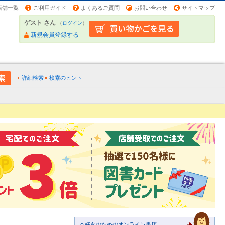
店舗一覧
ご利用ガイド
よくあるご質問
お問い合わせ
サイトマップ
ゲスト さん
（
ログイン
）
新規会員登録する
詳細検索
検索のヒント
本好きのためのオンライン書店