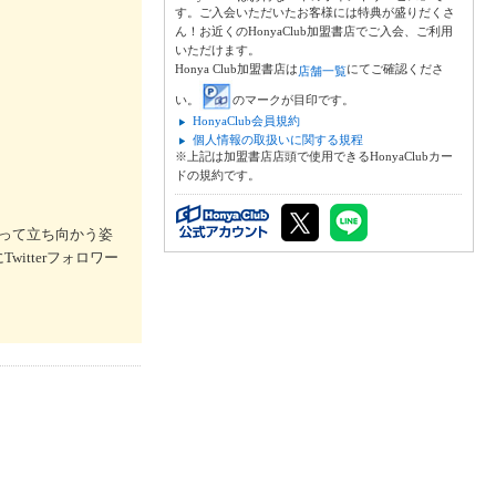
す。ご入会いただいたお客様には特典が盛りだくさ
ん！お近くのHonyaClub加盟書店でご入会、ご利用
いただけます。
Honya Club加盟書店は
にてご確認くださ
店舗一覧
い。
のマークが目印です。
HonyaClub会員規約
個人情報の取扱いに関する規程
※上記は加盟書店店頭で使用できるHonyaClubカー
ドの規約です。
って立ち向かう姿
tterフォロワー