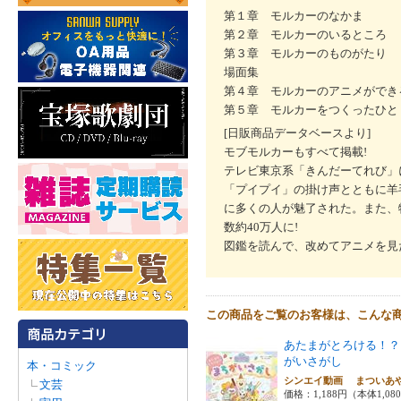
第１章 モルカーのなかま
第２章 モルカーのいるところ
第３章 モルカーのものがたり
場面集
第４章 モルカーのアニメができ
第５章 モルカーをつくったひと
[日販商品データベースより]
モブモルカーもすべて掲載!
テレビ東京系「きんだーてれび」
「プイプイ」の掛け声とともに羊
に多くの人が魅了された。また、物
数約40万人に!
図鑑を読んで、改めてアニメを見
この商品をご覧のお客様は、こんな
あたまがとろける！？
がいさがし
本・コミック
シンエイ動画 まつい
文芸
価格：1,188円（本体1,08