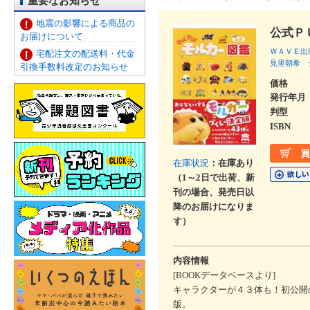
重要なお知らせ
地震の影響による商品の
公式Ｐ
お届けについて
ＷＡＶＥ出
宅配注文の配送料・代金
見里朝希
引換手数料改定のお知らせ
価格
発行年月
判型
ISBN
在庫状況
：在庫あり
（1～2日で出荷、新
刊の場合、発売日以
降のお届けになりま
す）
内容情報
[BOOKデータベースより]
キャラクターが４３体も！初公開
版。