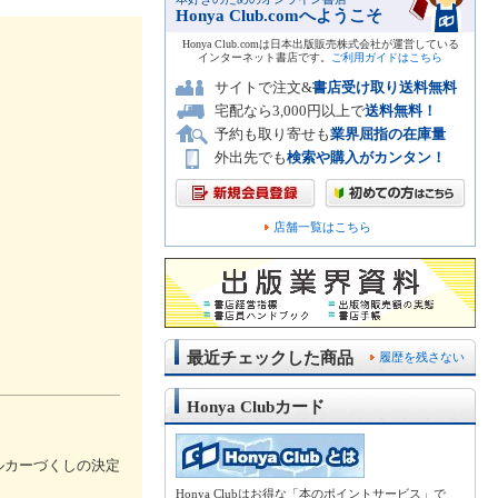
Honya Club.comへようこそ
Honya Club.comは日本出版販売株式会社が運営している
インターネット書店です。
ご利用ガイドはこちら
サイトで注文&
書店受け取り送料無料
宅配なら3,000円以上で
送料無料！
予約も取り寄せも
業界屈指の在庫量
外出先でも
検索や購入がカンタン！
店舗一覧はこちら
最近チェックした商品
履歴を残さない
Honya Clubカード
ルカーづくしの決定
Honya Clubはお得な「本のポイントサービス」で