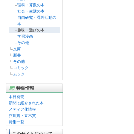
理科・算数の本
社会・生活の本
自由研究・課外活動の
本
趣味・遊びの本
学習漫画
その他
文庫
新書
その他
コミック
ムック
特集情報
本日発売
新聞で紹介された本
メディア化情報
芥川賞・直木賞
特集一覧
このサイトについて