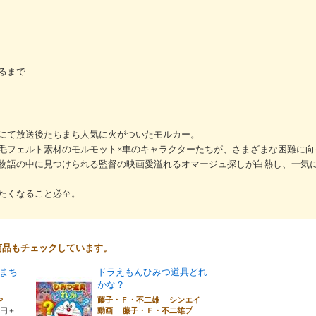
るまで
にて放送後たちまち人気に火がついたモルカー。
毛フェルト素材のモルモット×車のキャラクターたちが、さまざまな困難に向
語の中に見つけられる監督の映画愛溢れるオマージュ探しが白熱し、一気にTwi
たくなること必至。
商品もチェックしています。
まち
ドラえもんひみつ道具どれ
かな？
あや
藤子・Ｆ・不二雄 シンエイ
0円＋
動画 藤子・Ｆ・不二雄プ