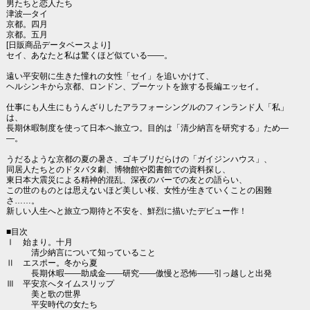
男たちと恋人たち
津波―タイ
京都。四月
京都。五月
[日販商品データベースより]
セイ、あなたと私は驚くほど似ている――。
遠い平安朝に生きた憧れの女性「セイ」を追いかけて、
ヘルシンキから京都、ロンドン、プーケットを旅する長編エッセイ。
仕事にも人生にもうんざりしたアラフォーシングルのフィンランド人「私」
は、
長期休暇制度を使って日本へ旅立つ。目的は「清少納言を研究する」ため―
―。
うだるような京都の夏の暑さ、ゴキブリだらけの「ガイジンハウス」、
同居人たちとのドタバタ劇、博物館や図書館での資料探し、
東日本大震災による精神的混乱、深夜のバーでの友との語らい、
この世のものとは思えないほど美しい桜、女性が生きていくことの困難
さ……。
新しい人生へと旅立つ期待と不安を、鮮烈に描いたデビュー作！
■目次
Ⅰ 始まり。十月
清少納言について知っていること
Ⅱ エスポー。冬から夏
長期休暇――助成金――研究――傲慢と恐怖――引っ越しと出発
Ⅲ 平安京へタイムスリップ
美と歌の世界
平安時代の女たち