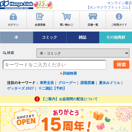
オンライン書店
【ホンヤクラブドットコム】
ログイン
会員登録
買い物かご
店舗一覧
ご利用ガイド
本
コミック
雑誌
その他商材
検索
詳細検索
注目のキーワード：
東野圭吾
｜
グローグー
｜
課題図書
｜
夏休みドリル
｜
ゲッターズ 2027
｜
十二国記【予約】
【ご案内】お盆期間の配送について