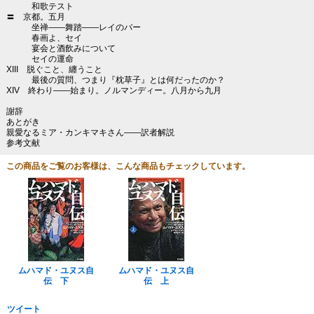
和歌テスト
〓 京都。五月
坐禅――舞踏――レイのバー
春画よ、セイ
宴会と酒飲みについて
セイの運命
XIII 脱ぐこと、纏うこと
最後の質問、つまり『枕草子』とは何だったのか？
XIV 終わり――始まり。ノルマンディー。八月から九月
謝辞
あとがき
親愛なるミア・カンキマキさん――訳者解説
参考文献
この商品をご覧のお客様は、こんな商品もチェックしています。
ムハマド・ユヌス自
ムハマド・ユヌス自
伝 下
伝 上
ツイート