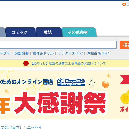
画（コミック）など在庫も充実
コミック
雑誌
その他商材
ーグー
｜
課題図書
｜
夏休みドリル
｜
ゲッターズ 2027
｜
六星占術 2027
【お知らせ】地震の影響による商品のお届けについて
>
文芸（日本）
>
エッセイ