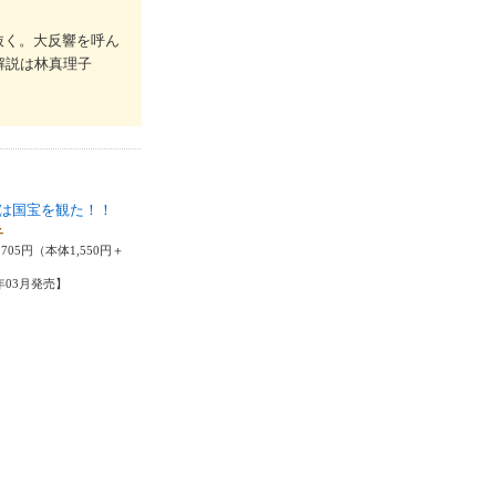
抜く。大反響を呼ん
解説は林真理子
は国宝を観た！！
子
705円（本体1,550円＋
6年03月発売】