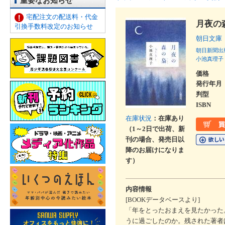
重要なお知らせ
宅配注文の配送料・代金
月夜の
引換手数料改定のお知らせ
朝日文庫
朝日新聞出
小池真理子
価格
発行年月
判型
ISBN
在庫状況
：在庫あり
（1～2日で出荷、新
刊の場合、発売日以
降のお届けになりま
す）
内容情報
[BOOKデータベースより]
「年をとったおまえを見たかった
うに過ごしたのか。残された著者