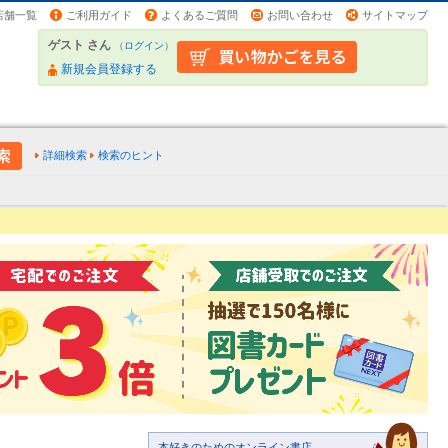
店舗一覧
ご利用ガイド
よくあるご質問
お問い合わせ
サイトマップ
ゲスト さん
（
ログイン
）
新規会員登録する
詳細検索
検索のヒント
本好きのためのオンライン書店