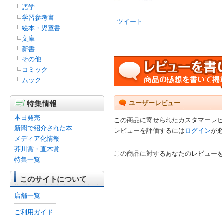
語学
学習参考書
ツイート
絵本・児童書
文庫
新書
その他
コミック
ムック
特集情報
ユーザーレビュー
本日発売
この商品に寄せられたカスタマーレ
新聞で紹介された本
レビューを評価するには
ログイン
が
メディア化情報
芥川賞・直木賞
この商品に対するあなたのレビュー
特集一覧
このサイトについて
店舗一覧
ご利用ガイド