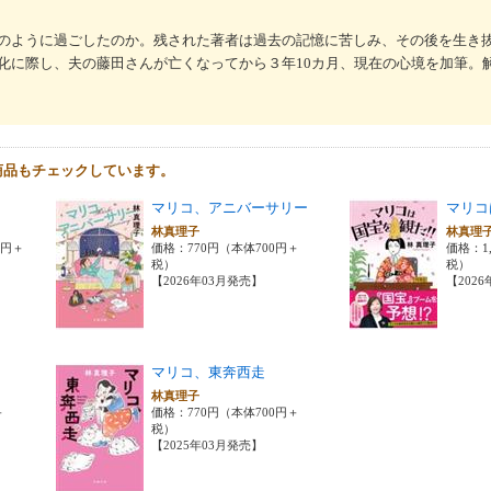
のように過ごしたのか。残された著者は過去の記憶に苦しみ、その後を生き
化に際し、夫の藤田さんが亡くなってから３年10カ月、現在の心境を加筆。
商品もチェックしています。
マリコ、アニバーサリー
マリコ
林真理子
林真理
0円＋
価格：770円（本体700円＋
価格：1,
税）
税）
【2026年03月発売】
【202
マリコ、東奔西走
林真理子
＋
価格：770円（本体700円＋
税）
【2025年03月発売】