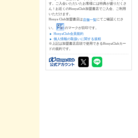
す。ご入会いただいたお客様には特典が盛りだくさ
ん！お近くのHonyaClub加盟書店でご入会、ご利用
いただけます。
Honya Club加盟書店は
にてご確認くださ
店舗一覧
い。
のマークが目印です。
HonyaClub会員規約
個人情報の取扱いに関する規程
※上記は加盟書店店頭で使用できるHonyaClubカー
ドの規約です。