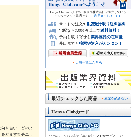
Honya Club.comへようこそ
Honya Club.comは日本出版販売株式会社が運営している
インターネット書店です。
ご利用ガイドはこちら
サイトで注文&
書店受け取り送料無料
宅配なら3,000円以上で
送料無料！
予約も取り寄せも
業界屈指の在庫量
外出先でも
検索や購入がカンタン！
店舗一覧はこちら
最近チェックした商品
履歴を残さない
Honya Clubカード
に向き合い、どのよ
とを励ます喪失エッ
Honya Clubはお得な「本のポイントサービス」で