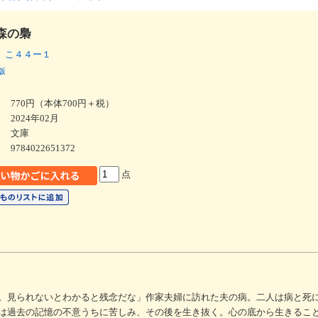
森の梟
 こ４４ー１
版
770円（本体700円＋税）
2024年02月
文庫
9784022651372
点
。見られないとわかると残念だな」作家夫婦に訪れた夫の病。二人は病と死
は過去の記憶の不意うちに苦しみ、その後を生き抜く。心の底から生きるこ