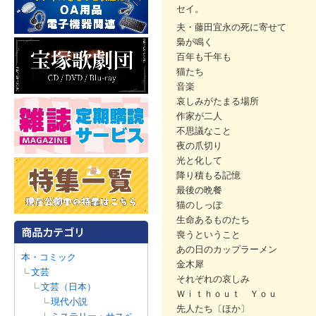
セイ。
夫・藤田宜永の死に寄せて
梟が鳴く
百年も千年も
猫たち
音楽
哀しみがたまる場所
作家が二人
不思議なこと
夜の爪切り
光と化して
降り積もる記憶
最後の晩餐
猫のしっぽ
生命あるものたち
喪うということ
あの日のカップラーメン
本・コミック
金木犀
文芸
それぞれの哀しみ
文芸（日本）
Ｗｉｔｈｏｕｔ Ｙｏｕ
現代小説
先人たち〔ほか〕