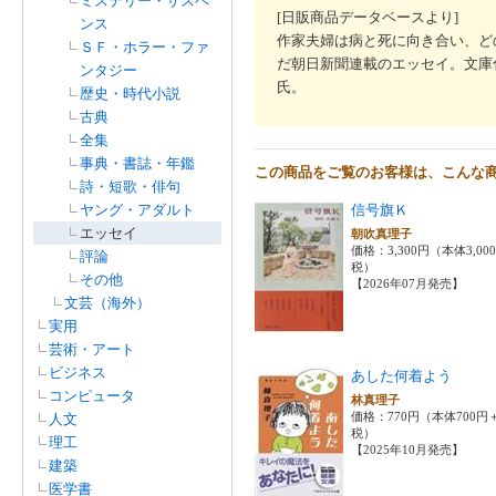
ミステリー・サスペ
[日販商品データベースより]
ンス
作家夫婦は病と死に向き合い、ど
ＳＦ・ホラー・ファ
だ朝日新聞連載のエッセイ。文庫
ンタジー
氏。
歴史・時代小説
古典
全集
事典・書誌・年鑑
この商品をご覧のお客様は、こんな
詩・短歌・俳句
ヤング・アダルト
信号旗Ｋ
エッセイ
朝吹真理子
価格：3,300円（本体3,00
評論
税）
その他
【2026年07月発売】
文芸（海外）
実用
芸術・アート
ビジネス
あした何着よう
コンピュータ
林真理子
価格：770円（本体700円
人文
税）
理工
【2025年10月発売】
建築
医学書