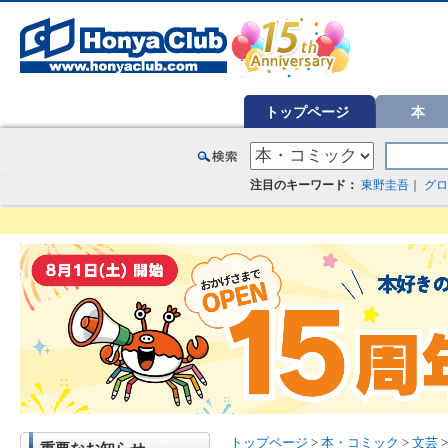
オンライン書店【ホンヤクラブ】はお好きな本屋での受け取りで送料無料！新刊予約・通販も。本（書籍）、雑誌、漫
トップページ
本
注目のキーワード：
東野圭吾
｜
グロ
トップページ
>
本・コミック
>
文芸