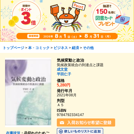
トップページ
>
本・コミック
>
ビジネス
>
経済
>
その他
気候変動と政治
気候政策統合の到達点と課題
成文堂
平田仁子
価格
5,280円
発行年月
2021年08月
判型
Ａ５
ISBN
9784792334147
在庫状況
：品切れのためご