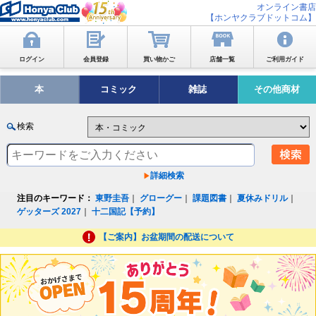
オンライン書店
【ホンヤクラブドットコム】
ログイン
会員登録
買い物かご
店舗一覧
ご利用ガイド
本
コミック
雑誌
その他商材
検索
詳細検索
注目のキーワード：
東野圭吾
｜
グローグー
｜
課題図書
｜
夏休みドリル
｜
ゲッターズ 2027
｜
十二国記【予約】
【ご案内】お盆期間の配送について