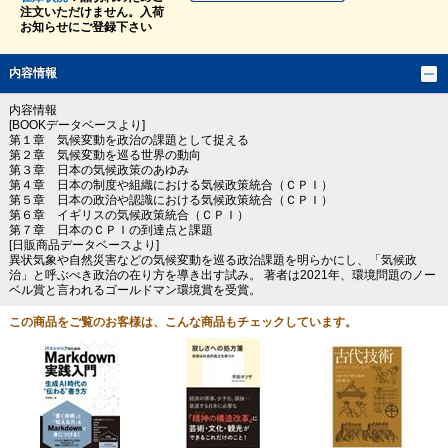
注文いただけません。入荷
お知らせにご登録下さい
内容情報
内容情報
[BOOKデータベースより]
第１章 気候変動を政治の課題として捉える
第２章 気候変動を巡る世界の動向
第３章 日本の気候政策のあゆみ
第４章 日本の制度や組織における気候政策統合（ＣＰＩ）
第５章 日本の政治や認識における気候政策統合（ＣＰＩ）
第６章 イギリスの気候政策統合（ＣＰＩ）
第７章 日本のＣＰＩの到達点と課題
[日販商品データベースより]
異状気象や自然災害などの気候変動を巡る政治課題を明らかにし、「気候政
治」と呼ぶべき政治の在り方を導き出す試み。 著者は2021年、環境問題のノー
ベル賞と言われるゴールドマン環境賞を受賞。
この商品をご覧のお客様は、こんな商品もチェックしています。