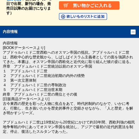
日で出荷、新刊の場合、発
売日以降のお届けになりま
す）
内容情報
内容情報
[BOOKデータベースより]
アブドゥルハミド二世西欧へのオスマン帝国の抵抗。アブドゥルハミド二世
は、西欧中心的な歴史観から、しばしばイスラム主義者としての面を強調され
てきた。本書は、オスマン帝国の西欧化と近代化に取り組んだ彼の姿に迫る。
序章 アブドュルハミド二世統治以前のオスマン帝国
１ アブドュルハミド二世
２ アブドュルハミド二世統治初期の内外の情勢
３ 第一次立憲体制
４ アブドュルハミド二世の専制政治
５ アブドュルハミド二世治世末期
終章 アブドュルハミド二世の廃位とその後
[日販商品データベースより]
古今東西の歴史を彩った人物に焦点をあて、時代的制約のなかで、いかに考
え、行動し、生き抜いたかを歴史的事件と交錯させながら、「人と歴史」を解
き明かすシリーズ。
アブドュルハミド二世は19世紀から20世紀にかけて約33年間、西欧列強の植民
地争奪戦の中にあってオスマン帝国を統治し、アジアで最初の近代的憲法を制
定、停止、復活したスルタンであった。