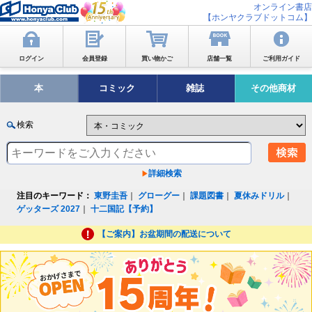
オンライン書店
【ホンヤクラブドットコム】
ログイン
会員登録
買い物かご
店舗一覧
ご利用ガイド
本
コミック
雑誌
その他商材
検索
詳細検索
注目のキーワード：
東野圭吾
｜
グローグー
｜
課題図書
｜
夏休みドリル
｜
ゲッターズ 2027
｜
十二国記【予約】
【ご案内】お盆期間の配送について