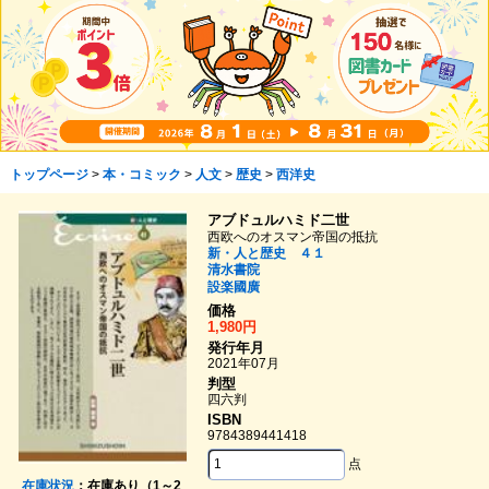
トップページ
>
本・コミック
>
人文
>
歴史
>
西洋史
アブドュルハミド二世
西欧へのオスマン帝国の抵抗
新・人と歴史 ４１
清水書院
設楽國廣
価格
1,980円
発行年月
2021年07月
判型
四六判
ISBN
9784389441418
点
在庫状況
：在庫あり（1～2