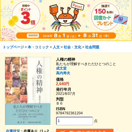
トップページ
>
本・コミック
>
人文
>
社会・文化
>
社会問題
人権の精神
私たちが理解すべきただひとつのこと
成文堂
高内寿夫
価格
2,640円
発行年月
2021年07月
判型
Ｂ６
ISBN
9784792361204
点
在庫状況
：在庫あり（1～2