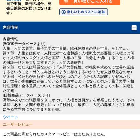
日で出荷、新刊の場合、発
売日以降のお届けになりま
す）
内容情報
内容情報
[BOOKデータベースより]
人権、人間の尊重、量子力学の世界像、臨死体験者の見た世界、そして…。
第１部 人権とは何か（人権に対する違和感；人権概念の必要性；人権とは何
か；人権のカタログ；人権と国家；人権の主張―自分を大切にすること；人権
の擁護―ひとを大切にすること；人間の尊厳性）
第２部 なぜ人は尊厳なのか（「人間の尊厳性」の根拠を求めて；世界を認識
するということ；外的世界はどのように存在するのか；なぜ人は尊厳なのか）
第３部 私たちが理解すべきただひとつのこと（現代人の誤解；なぜ私たち
は、世界が客観的に存在していると誤解するようになったのか；量子力学・相
対性原理；全体意識について；全体意識としての私と個人としての私；関連し
た問題）
[日販商品データベースより]
高等学校での出張授業をきっかけに「人権とは何か」を考察したうえで、その
基底にある「人間の尊厳」について検討し、最後に、人間の尊厳のさらに根源
にある世界観についてまとめた書。
ツイート
ユーザーレビュー
この商品に寄せられたカスタマーレビューはまだありません。