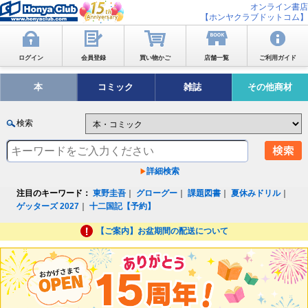
オンライン書店
【ホンヤクラブドットコム】
ログイン
会員登録
買い物かご
店舗一覧
ご利用ガイド
本
コミック
雑誌
その他商材
検索
詳細検索
注目のキーワード：
東野圭吾
｜
グローグー
｜
課題図書
｜
夏休みドリル
｜
ゲッターズ 2027
｜
十二国記【予約】
【ご案内】お盆期間の配送について