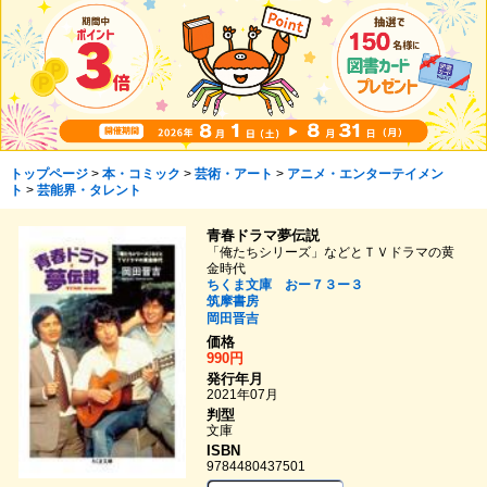
トップページ
>
本・コミック
>
芸術・アート
>
アニメ・エンターテイメン
ト
>
芸能界・タレント
青春ドラマ夢伝説
「俺たちシリーズ」などとＴＶドラマの黄
金時代
ちくま文庫 おー７３ー３
筑摩書房
岡田晋吉
価格
990円
発行年月
2021年07月
判型
文庫
ISBN
9784480437501