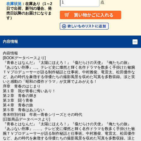
点
在庫状況
：在庫あり（1～2
日で出荷、新刊の場合、発
売日以降のお届けになりま
す）
内容情報
内容情報
[BOOKデータベースより]
『青春とはなんだ』『太陽にほえろ！』『傷だらけの天使』『俺たちの旅』
『あぶない刑事』…。テレビ史に燦然と輝く名作ドラマを数多く手掛けた敏腕
ＴＶプロデューサーが語る制作秘話と仕事術。中村雅俊、竜雷太、松田優作な
ど、あの時代を象徴する俳優たちの撮影風景を収めた写真を多数収録。涙と笑
いと感動の「昭和の傑作ドラマ」が文庫でよみがえる！
序章 青春のはじまり
第１章 我が青春に悔いあり！
第２章 青春の輝き
第３章 闘う青春
第４章 青春の旅
第５章 青春はあぶない
巻末特別付録 年表―青春シリーズとその時代
[日販商品データベースより]
『青春とはなんだ』『太陽にほえろ！』『傷だらけの天使』『俺たちの旅』
『あぶない刑事』……。テレビ史に燦然と輝く名作ドラマを数多く手掛けた敏
腕ＴＶプロデューサーが語る制作秘話と仕事術。中村雅俊、竜雷太、松田優作
など、あの時代を象徴する俳優たちの撮影風景を収めた写真を多数収録。涙と