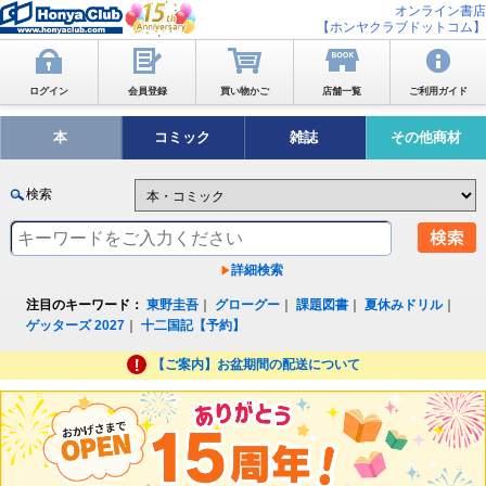
オンライン書店
【ホンヤクラブドットコム】
ログイン
会員登録
買い物かご
店舗一覧
ご利用ガイド
本
コミック
雑誌
その他商材
検索
詳細検索
注目のキーワード：
東野圭吾
｜
グローグー
｜
課題図書
｜
夏休みドリル
｜
ゲッターズ 2027
｜
十二国記【予約】
【ご案内】お盆期間の配送について